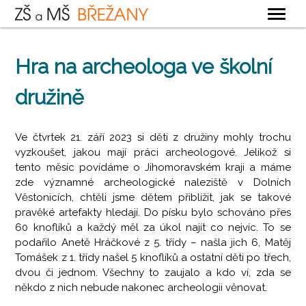
OBECNÉ
Hra na archeologa ve školní
ZÁKLADNÍ ŠKOLA
družině
MATEŘSKÁ ŠKOLA
ŠKOLNÍ DRUŽINA
Ve čtvrtek 21. září 2023 si děti z družiny mohly trochu
ŠKOLNÍ JÍDELNA
vyzkoušet, jakou mají práci archeologové. Jelikož si
tento měsíc povídáme o Jihomoravském kraji a máme
KONTAKTY
zde významné archeologické naleziště v Dolních
Věstonicích, chtěli jsme dětem přiblížit, jak se takové
pravěké artefakty hledají. Do písku bylo schováno přes
60 knoflíků a každý měl za úkol najít co nejvíc. To se
podařilo Anetě Hráčkové z 5. třídy – našla jich 6, Matěj
Tomášek z 1. třídy našel 5 knoflíků a ostatní děti po třech,
dvou či jednom. Všechny to zaujalo a kdo ví, zda se
někdo z nich nebude nakonec archeologii věnovat.