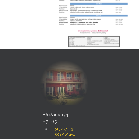
Břežany 174
671 65
tel.:
515 277 113
604 969 454