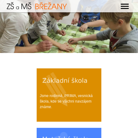
OBECNÉ
ZÁKLADNÍ ŠKOLA
MATEŘSKÁ ŠKOLA
ŠKOLNÍ DRUŽINA
ŠKOLNÍ JÍDELNA
KONTAKTY
Jsme rodinná, PRIMA, vesnická
škola, kde se všichni navzájem
známe.