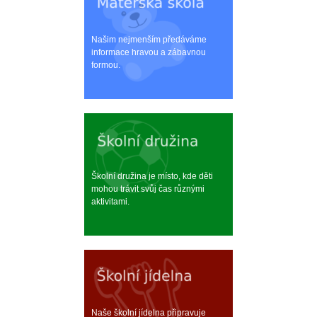
Našim nejmenším předáváme
informace hravou a zábavnou
formou.
Školní družina je místo, kde děti
mohou trávit svůj čas různými
aktivitami.
Naše školní jídelna připravuje