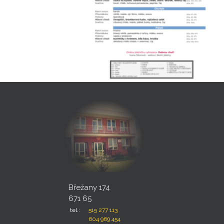
Břežany 174
671 65
tel.:
515 277 113
604 969 454