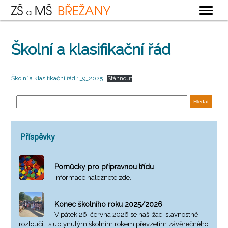
OBECNÉ
Školní a klasifikační řád
ZÁKLADNÍ ŠKOLA
MATEŘSKÁ ŠKOLA
Školní a klasifikační řád 1_9_2025
Stáhnout
ŠKOLNÍ DRUŽINA
ŠKOLNÍ JÍDELNA
KONTAKTY
Příspěvky
Pomůcky pro přípravnou třídu
Informace naleznete zde.
Konec školního roku 2025/2026
V pátek 26. června 2026 se naši žáci slavnostně
rozloučili s uplynulým školním rokem převzetím závěrečného