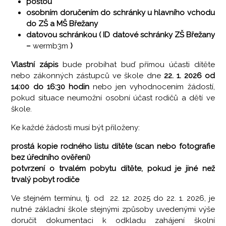
poštou
osobním doručením do schránky u hlavního vchodu
do ZŠ a MŠ Břežany
datovou schránkou ( ID datové schránky ZŠ Břežany
–
wermb3m
)
Vlastní zápis
bude probíhat buď přímou účasti dítěte
nebo zákonných zástupců ve škole dne
22. 1. 2026 od
14:00 do 16:30 hodin
nebo jen vyhodnocením žádostí,
pokud situace neumožní osobní účast rodičů a dětí ve
škole.
Ke každé žádosti musí být přiloženy:
prostá kopie rodného listu dítěte (scan nebo fotografie
bez úředního ověření)
potvrzení o trvalém pobytu dítěte, pokud je jiné než
trvalý pobyt rodiče
Ve stejném termínu, tj. od 22. 12. 2025 do 22. 1. 2026, je
nutné základní škole stejnými způsoby uvedenými výše
doručit dokumentaci k odkladu zahájení školní