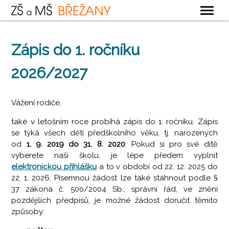
OBECNÉ
Zápis do 1. ročníku
ZÁKLADNÍ ŠKOLA
2026/2027
MATEŘSKÁ ŠKOLA
ŠKOLNÍ DRUŽINA
Vážení rodiče,
ŠKOLNÍ JÍDELNA
také v letošním roce probíhá zápis do 1. ročníku. Zápis
se týká všech dětí předškolního věku, tj. narozených
KONTAKTY
od
1. 9. 2019 do 31. 8. 2020
. Pokud si pro své dítě
vyberete naši školu, je lépe předem vyplnit
elektronickou přihlášku
a to v období od 22. 12. 2025 do
22. 1. 2026. Písemnou žádost lze také stáhnout podle §
37 zákona č. 500/2004 Sb., správní řád, ve znění
pozdějších předpisů, je možné žádost doručit těmito
způsoby: