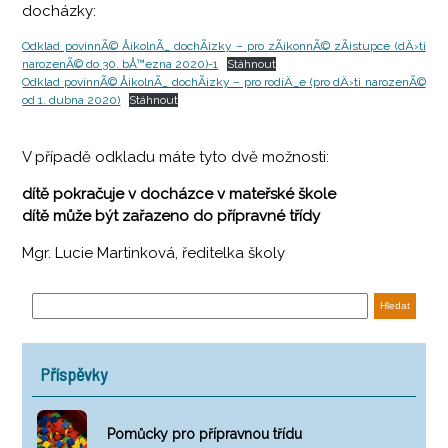
docházky:
Odklad povinnÃ© Å¡kolnÃ_ dochÃ¡zky – pro zÃ¡konnÃ© zÃ¡stupce (dÄ›ti
narozenÃ© do 30. bÅ™ezna 2020)-1
Stáhnout
Odklad povinnÃ© Å¡kolnÃ_ dochÃ¡zky – pro rodiÄ_e (pro dÄ›ti narozenÃ©
od 1. dubna 2020)
Stáhnout
V případě odkladu máte tyto dvě možnosti:
dítě pokračuje v docházce v mateřské škole
dítě může být zařazeno do přípravné třídy
Mgr. Lucie Martinková, ředitelka školy
Příspěvky
Pomůcky pro přípravnou třídu