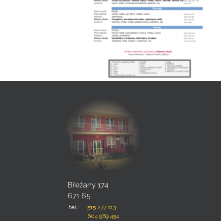
Břežany 174
671 65
tel.:
515 277 113
604 969 454