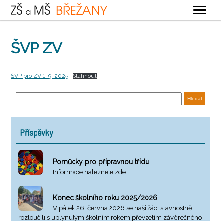
OBECNÉ
ŠVP ZV
ZÁKLADNÍ ŠKOLA
MATEŘSKÁ ŠKOLA
ŠVP pro ZV 1. 9. 2025
Stáhnout
ŠKOLNÍ DRUŽINA
ŠKOLNÍ JÍDELNA
KONTAKTY
Příspěvky
Pomůcky pro přípravnou třídu
Informace naleznete zde.
Konec školního roku 2025/2026
V pátek 26. června 2026 se naši žáci slavnostně
rozloučili s uplynulým školním rokem převzetím závěrečného