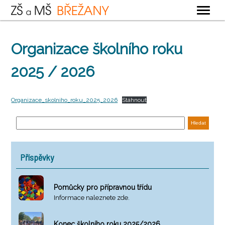
OBECNÉ
Organizace školního roku
ZÁKLADNÍ ŠKOLA
2025 / 2026
MATEŘSKÁ ŠKOLA
ŠKOLNÍ DRUŽINA
Organizace_skolniho_roku_2025_2026
Stáhnout
ŠKOLNÍ JÍDELNA
KONTAKTY
Příspěvky
Pomůcky pro přípravnou třídu
Informace naleznete zde.
Konec školního roku 2025/2026