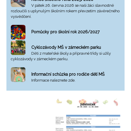
V pátek 26. června 2026 se naši žáci slavnostně
rozloučili s uplynulým školním rokem převzetím závěrečného
vysvědčení.
Pomůcky pro školní rok 2026/2027
Cyklozávody MŠ v zámeckém parku
Děti z mateřské školy a přípravné třídy si užily
cyklozávody v zámeckém parku.
Informační schůzka pro rodiče dětí MŠ
Informace naleznete zde.