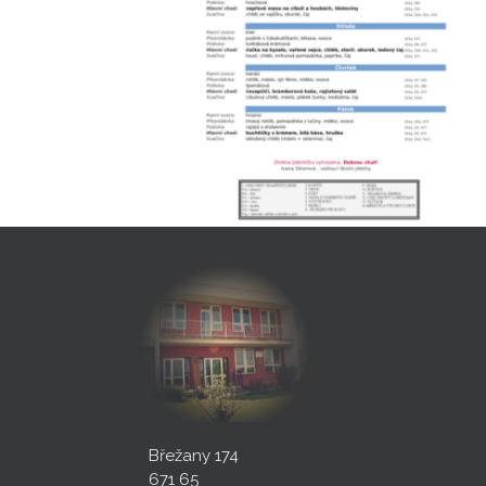
Břežany 174
671 65