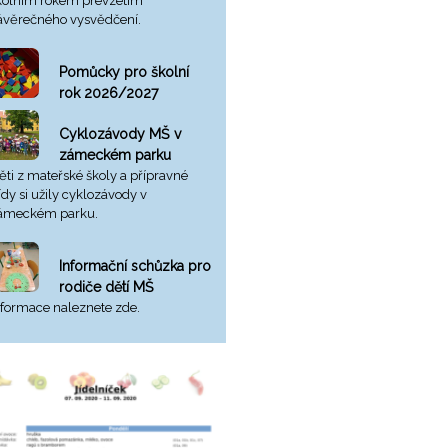
kolním rokem převzetím
ávěrečného vysvědčení.
Pomůcky pro školní
rok 2026/2027
Cyklozávody MŠ v
zámeckém parku
ěti z mateřské školy a přípravné
řídy si užily cyklozávody v
ámeckém parku.
Informační schůzka pro
rodiče dětí MŠ
nformace naleznete zde.