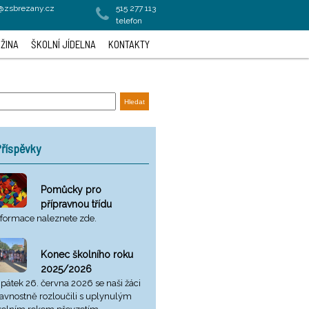
a@zsbrezany.cz
515 277 113
telefon
ŽINA
ŠKOLNÍ JÍDELNA
KONTAKTY
říspěvky
Pomůcky pro
přípravnou třídu
nformace naleznete zde.
Konec školního roku
2025/2026
 pátek 26. června 2026 se naši žáci
lavnostně rozloučili s uplynulým