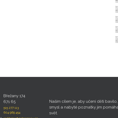
Břežany 174
Naším cílem je, aby učení děti bavilo
671 65
smysl a nabyté poznatky jim pomáh
515 277 113
604 969 454
svět.