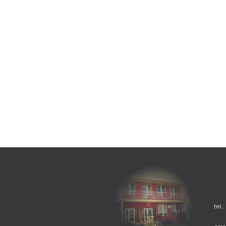
tel.: