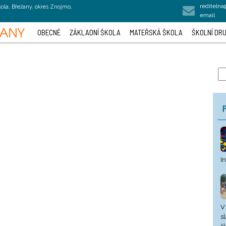
rediteln
kola, Břežany, okres Znojmo,
email
OBECNÉ
ZÁKLADNÍ ŠKOLA
MATEŘSKÁ ŠKOLA
ŠKOLNÍ DRU
P
I
V
s