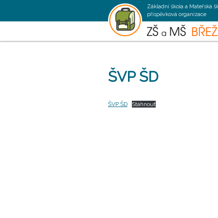
Základní škola a Mateřská š
příspěvková organizace
ŠVP ŠD
ŠVP ŠD
Stáhnout