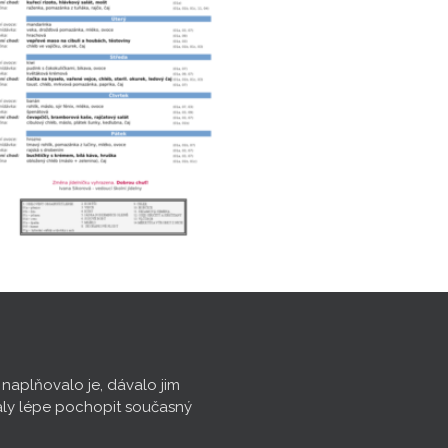
, naplňovalo je, dávalo jim
aly lépe pochopit současný