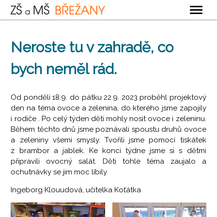
OBECNÉ
Neroste tu v zahradě, co
ZÁKLADNÍ ŠKOLA
bych neměl rád.
MATEŘSKÁ ŠKOLA
ŠKOLNÍ DRUŽINA
Od pondělí 18.9. do pátku 22.9. 2023 proběhl projektový
ŠKOLNÍ JÍDELNA
den na téma ovoce a zelenina, do kterého jsme zapojily
i rodiče . Po celý týden děti mohly nosit ovoce i zeleninu.
KONTAKTY
Během těchto dnů jsme poznávali spoustu druhů ovoce
a zeleniny všemi smysly. Tvořili jsme pomocí tiskátek
z brambor a jablek. Ke konci týdne jsme si s dětmi
připravili ovocný salát. Děti tohle téma zaujalo a
ochutnávky se jim moc líbily
Ingeborg Klouudová, učitelka Koťátka