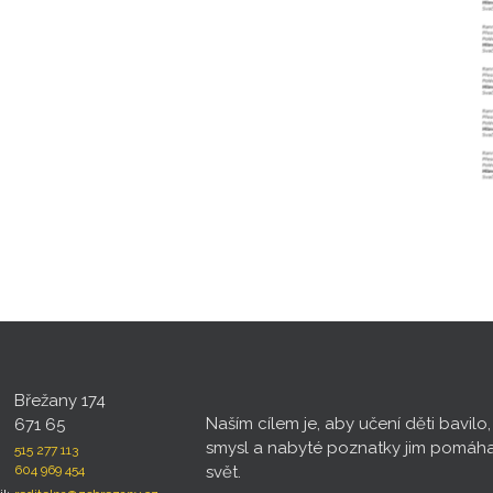
Břežany 174
Naším cílem je, aby učení děti bavilo
671 65
smysl a nabyté poznatky jim pomáh
515 277 113
604 969 454
svět.