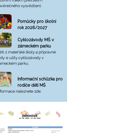
kolním rokem převzetím
ávěrečného vysvědčení.
Pomůcky pro školní
rok 2026/2027
Cyklozávody MŠ v
zámeckém parku
ěti z mateřské školy a přípravné
řídy si užily cyklozávody v
ámeckém parku.
Informační schůzka pro
rodiče dětí MŠ
nformace naleznete zde.