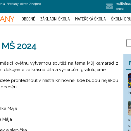
rediteln
kola, Břežany, okres Znojmo,
email
OBECNÉ
ZÁKLADNÍ ŠKOLA
MATEŘSKÁ ŠKOLA
ŠKOLNÍ DRU
ž MŠ 2024
P
v měsíci květnu výtvarnou soutěž na téma Můj kamarád z
m děkujeme za krásná díla a výhercům gratulujeme.
ůžete prohlédnout v místní knihovně, kde budou nějakou
 oceněni.
I
elka Mája
a Mája
V
s
ek a slepička