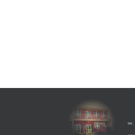
tel.: