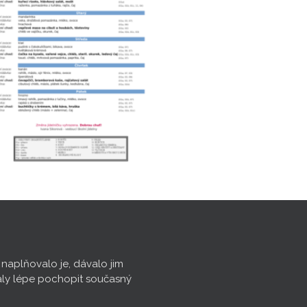
, naplňovalo je, dávalo jim
aly lépe pochopit současný