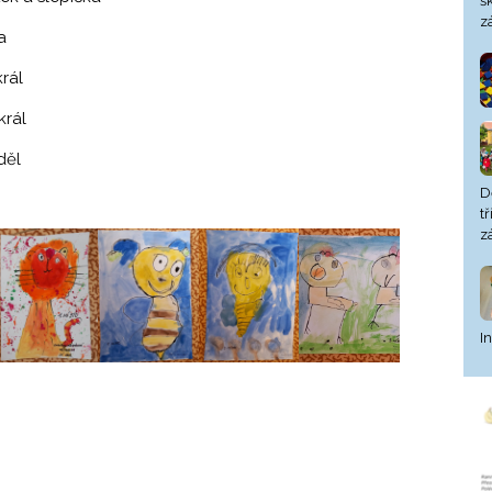
š
z
a
rál
král
děl
D
t
z
I