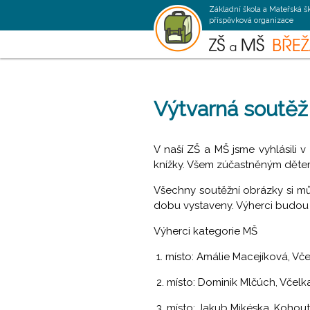
Základní škola a Mateřská š
příspěvková organizace
Výtvarná soutě
V naší ZŠ a MŠ jsme vyhlásili 
knížky. Všem zúčastněným děte
Všechny soutěžní obrázky si m
dobu vystaveny. Výherci budou
Výherci kategorie MŠ
1. místo: Amálie Macejíková, Vč
2. místo: Dominik Mlčúch, Včelk
3. místo: Jakub Mikéska, Kohout