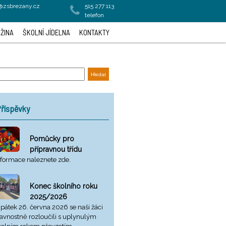
a@zsbrezany.cz
515 277 113
telefon
ŽINA
ŠKOLNÍ JÍDELNA
KONTAKTY
říspěvky
Pomůcky pro
přípravnou třídu
nformace naleznete zde.
Konec školního roku
2025/2026
 pátek 26. června 2026 se naši žáci
lavnostně rozloučili s uplynulým