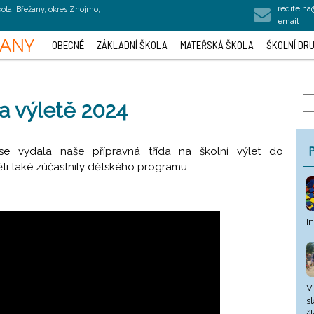
rediteln
kola, Břežany, okres Znojmo,
email
OBECNÉ
ZÁKLADNÍ ŠKOLA
MATEŘSKÁ ŠKOLA
ŠKOLNÍ DRU
na výletě 2024
P
se vydala naše přípravná třída na školní výlet do
ti také zúčastnily dětského programu.
I
V
s