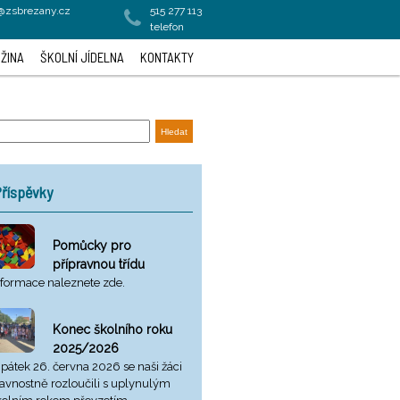
a@zsbrezany.cz
515 277 113
telefon
ŽINA
ŠKOLNÍ JÍDELNA
KONTAKTY
říspěvky
Pomůcky pro
přípravnou třídu
nformace naleznete zde.
Konec školního roku
2025/2026
 pátek 26. června 2026 se naši žáci
lavnostně rozloučili s uplynulým