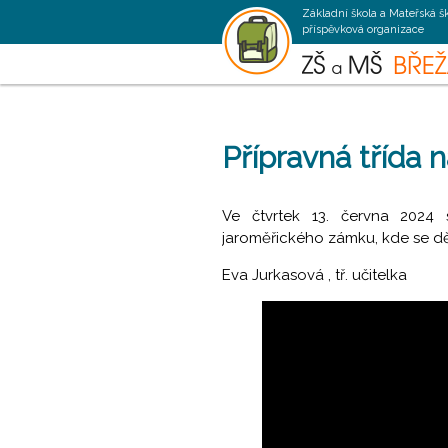
Základní škola a Mateřská š
příspěvková organizace
Přípravná třída 
Ve čtvrtek 13. června 2024 
jaroměřického zámku, kde se dě
Eva Jurkasová , tř. učitelka