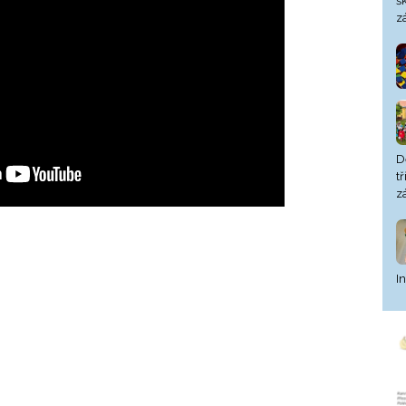
š
z
D
t
z
I