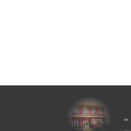
tel.: