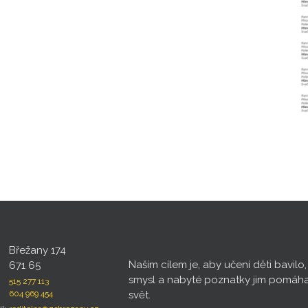
Břežany 174
Naším cílem je, aby učení děti bavilo
671 65
smysl a nabyté poznatky jim pomáh
515 277 113
604 969 454
svět.