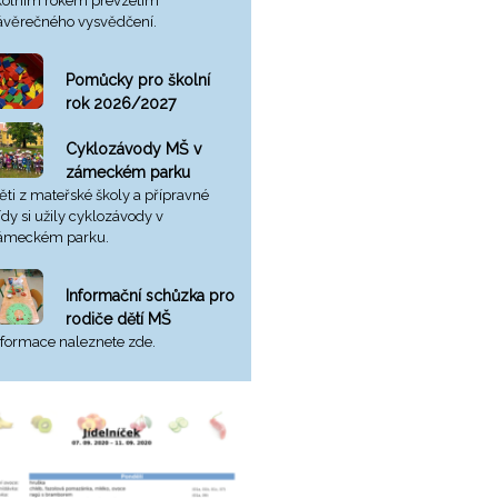
kolním rokem převzetím
ávěrečného vysvědčení.
Pomůcky pro školní
rok 2026/2027
Cyklozávody MŠ v
zámeckém parku
ěti z mateřské školy a přípravné
řídy si užily cyklozávody v
ámeckém parku.
Informační schůzka pro
rodiče dětí MŠ
nformace naleznete zde.