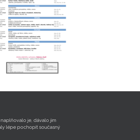
, naplňovalo je, dávalo jim
aly lépe pochopit současný