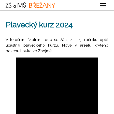
OBECNÉ
Plavecký kurz 2024
ZÁKLADNÍ ŠKOLA
MATEŘSKÁ ŠKOLA
V letošním školním roce se žáci 2. – 5. ročníku opět
účastnili plaveckého kurzu. Nově v areálu krytého
ŠKOLNÍ DRUŽINA
bazénu Louka ve Znojmě.
ŠKOLNÍ JÍDELNA
KONTAKTY