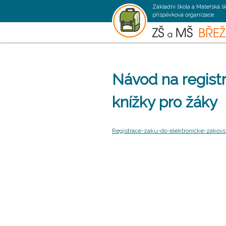
Základní škola a Mateřská š
příspěvková organizace
Návod na registr
knížky pro žáky
Registrace-zaku-do-elektronicke-zakov