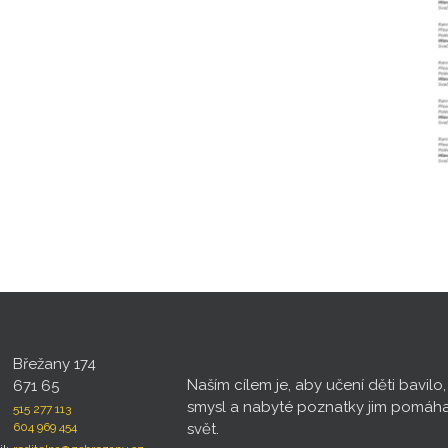
Břežany 174
Naším cílem je, aby učení děti bavilo
671 65
smysl a nabyté poznatky jim pomáh
515 277 113
604 969 454
svět.