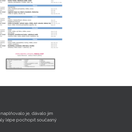
, naplňovalo je, dávalo jim
aly lépe pochopit současný