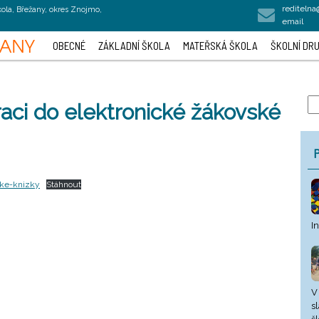
rediteln
kola, Břežany, okres Znojmo,
email
OBECNÉ
ZÁKLADNÍ ŠKOLA
MATEŘSKÁ ŠKOLA
ŠKOLNÍ DRU
aci do elektronické žákovské
P
ske-knizky
Stáhnout
I
V
s