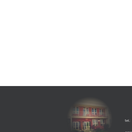
tel.: