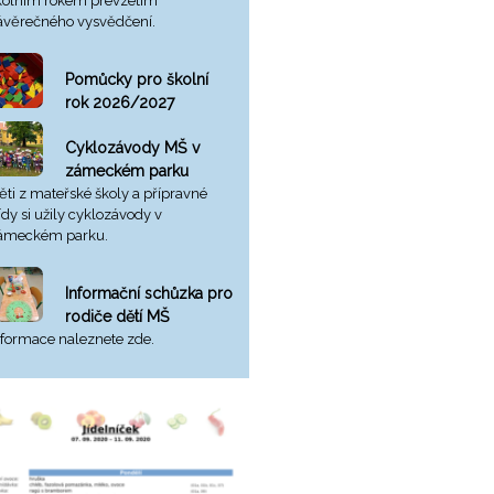
kolním rokem převzetím
ávěrečného vysvědčení.
Pomůcky pro školní
rok 2026/2027
Cyklozávody MŠ v
zámeckém parku
ěti z mateřské školy a přípravné
řídy si užily cyklozávody v
ámeckém parku.
Informační schůzka pro
rodiče dětí MŠ
nformace naleznete zde.