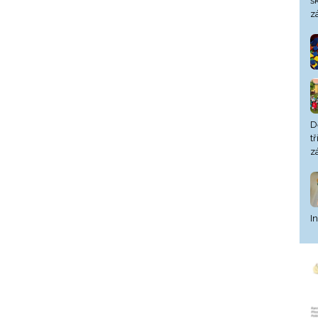
š
z
D
t
z
I