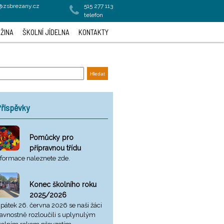
a@zsbrezany.cz
515 277 113
telefon
ŽINA
ŠKOLNÍ JÍDELNA
KONTAKTY
říspěvky
Pomůcky pro
přípravnou třídu
nformace naleznete zde.
Konec školního roku
2025/2026
 pátek 26. června 2026 se naši žáci
lavnostně rozloučili s uplynulým