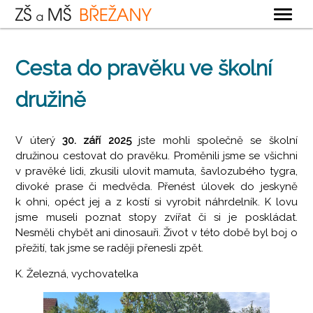
OBECNÉ
Cesta do pravěku ve školní
ZÁKLADNÍ ŠKOLA
družině
MATEŘSKÁ ŠKOLA
ŠKOLNÍ DRUŽINA
V úterý
30. září 2025
jste mohli společně se školní
ŠKOLNÍ JÍDELNA
družinou cestovat do pravěku. Proměnili jsme se všichni
v pravěké lidi, zkusili ulovit mamuta, šavlozubého tygra,
KONTAKTY
divoké prase či medvěda. Přenést úlovek do jeskyně
k ohni, opéct jej a z kostí si vyrobit náhrdelník. K lovu
jsme museli poznat stopy zvířat či si je poskládat.
Nesměli chybět ani dinosauři. Život v této době byl boj o
přežití, tak jsme se raději přenesli zpět.
K. Železná, vychovatelka