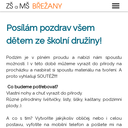
OBECNÉ
Posílám pozdrav všem
ZÁKLADNÍ ŠKOLA
dětem ze školní družiny!
MATEŘSKÁ ŠKOLA
ŠKOLNÍ DRUŽINA
Podzim je v plném proudu a nabízí nám spoustu
ŠKOLNÍ JÍDELNA
možností. I v této době můžeme vyrazit do přírody na
procházku a nasbírat si spoustu materiálu na tvoření. A
KONTAKTY
proto vyhlašuji SOUTĚŽ!!!!
Co budeme potřebovat?
Vlastní nohy a chuť vyrazit do přírody.
Různé přírodniny (větvičky, listy, šišky, kaštany, podzimní
plody…).
A co s tím? Vytvoříte jakýkoliv obličej, nebo i celou
postavu, vyfotíte na mobilní telefon a pošlete mi na