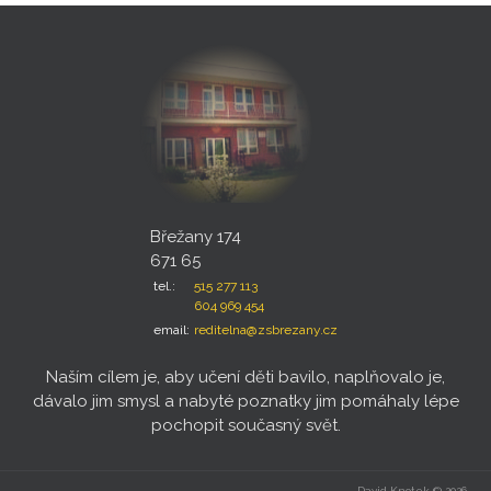
Břežany 174
671 65
tel.:
515 277 113
604 969 454
email:
reditelna@zsbrezany.cz
Naším cílem je, aby učení děti bavilo, naplňovalo je,
dávalo jim smysl a nabyté poznatky jim pomáhaly lépe
pochopit současný svět.
David Knotek © 2026