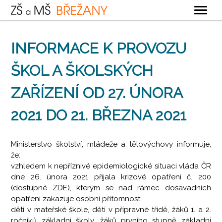
OBECNÉ
INFORMACE K PROVOZU
ZÁKLADNÍ ŠKOLA
ŠKOL A ŠKOLSKÝCH
MATEŘSKÁ ŠKOLA
ZAŘÍZENÍ OD 27. ÚNORA
ŠKOLNÍ DRUŽINA
ŠKOLNÍ JÍDELNA
2021 DO 21. BŘEZNA 2021
KONTAKTY
Ministerstvo školství, mládeže a tělovýchovy informuje,
že:
vzhledem k nepříznivé epidemiologické situaci vláda ČR
dne 26. února 2021 přijala krizové opatření č. 200
(dostupné ZDE), kterým se nad rámec dosavadních
opatření zakazuje osobní přítomnost:
dětí v mateřské škole, dětí v přípravné třídě, žáků 1. a 2.
ročníků základní školy, žáků prvního stupně základní