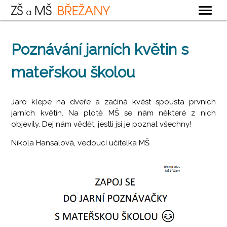
OBECNÉ
Poznávání jarních květin s
ZÁKLADNÍ ŠKOLA
mateřskou školou
MATEŘSKÁ ŠKOLA
ŠKOLNÍ DRUŽINA
Jaro klepe na dveře a začíná kvést spousta prvních
ŠKOLNÍ JÍDELNA
jarních květin. Na plotě MŠ se nám některé z nich
objevily. Dej nám vědět, jestli jsi je poznal všechny!
KONTAKTY
Nikola Hansalová, vedoucí učitelka MŠ