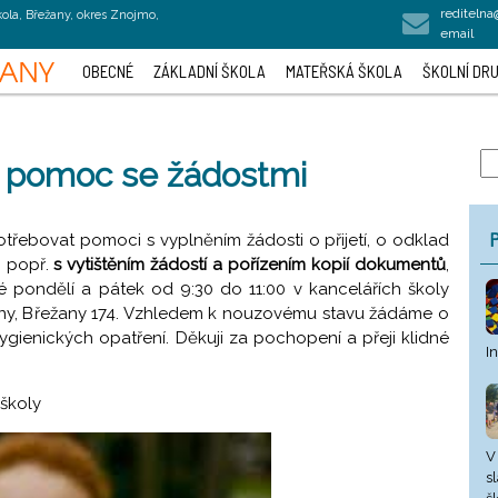
rediteln
kola, Břežany, okres Znojmo,
email
OBECNÉ
ZÁKLADNÍ ŠKOLA
MATEŘSKÁ ŠKOLA
ŠKOLNÍ DRU
 – pomoc se žádostmi
P
třebovat pomoci s vyplněním žádosti o přijetí, o odklad
, popř.
s vytištěním žádostí a pořízením kopií dokumentů
,
pondělí a pátek od 9:30 do 11:00 v kancelářích školy
ny, Břežany 174. Vzhledem k nouzovému stavu žádáme o
gienických opatření. Děkuji za pochopení a přeji klidné
I
 školy
V
s