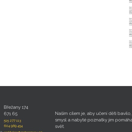
Břežany 174
Naším cílem je, aby učení děti bavilo
671 65
smysl a nabyté poznatky jim pomáh
515 277 113
604 969 454
svět.