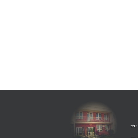
tel.: