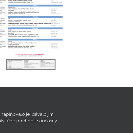
, naplňovalo je, dávalo jim
aly lépe pochopit současný