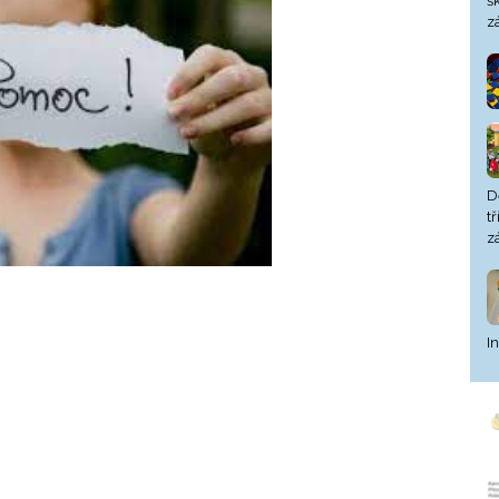
š
z
D
t
z
I