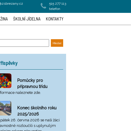
a@zsbrezany.cz
515 277 113
telefon
ŽINA
ŠKOLNÍ JÍDELNA
KONTAKTY
říspěvky
Pomůcky pro
přípravnou třídu
nformace naleznete zde.
Konec školního roku
2025/2026
 pátek 26. června 2026 se naši žáci
lavnostně rozloučili s uplynulým