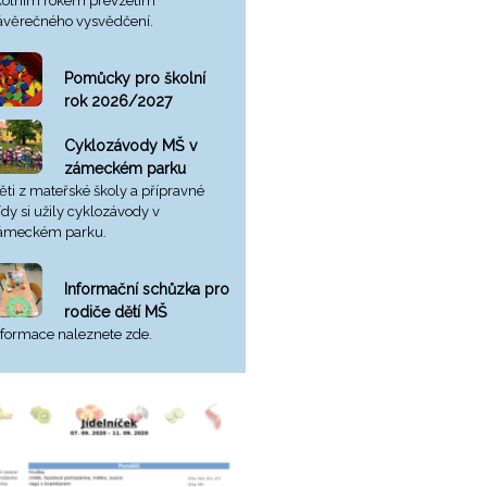
kolním rokem převzetím
ávěrečného vysvědčení.
Pomůcky pro školní
rok 2026/2027
Cyklozávody MŠ v
zámeckém parku
ěti z mateřské školy a přípravné
řídy si užily cyklozávody v
ámeckém parku.
Informační schůzka pro
rodiče dětí MŠ
nformace naleznete zde.