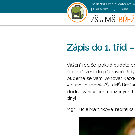
Základní škola a Mateřská š
příspěvková organizace
Zápis do 1. tříd
Vážení rodiče, pokud budete po
či o zařazení do přípravné třídy
budeme se Vám věnovat každé 
v hlavní budově ZŠ a MŠ Břeža
dodržování všech nařízených hy
dny!
Mgr. Lucie Martinková, ředitelka