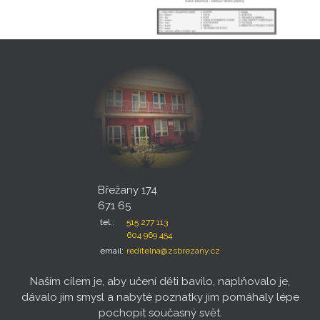
Břežany 174
671 65
tel.:
515 277 113
604 969 454
email:
reditelna@zsbrezany.cz
Naším cílem je, aby učení děti bavilo, naplňovalo je,
dávalo jim smysl a nabyté poznatky jim pomáhaly lépe
pochopit současný svět.