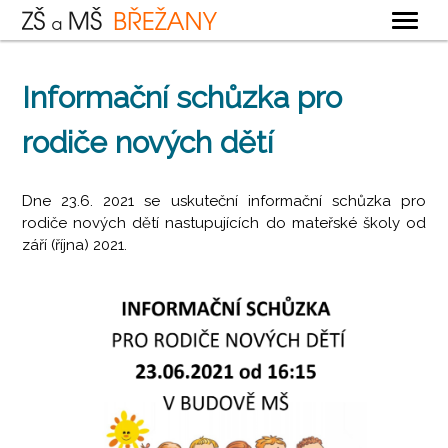
OBECNÉ
Informační schůzka pro
ZÁKLADNÍ ŠKOLA
rodiče nových dětí
MATEŘSKÁ ŠKOLA
ŠKOLNÍ DRUŽINA
Dne 23.6. 2021 se uskuteční informační schůzka pro
ŠKOLNÍ JÍDELNA
rodiče nových dětí nastupujících do mateřské školy od
září (října) 2021.
KONTAKTY