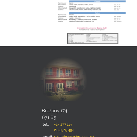
Břežany 174
671 65
tel.:
515 277 113
604 969 454
email:
reditelna@zsbrezany.cz