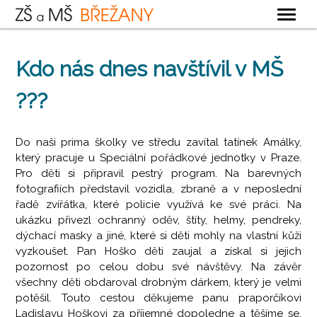
OBECNÉ
Kdo nás dnes navštívil v MŠ
ZÁKLADNÍ ŠKOLA
???
MATEŘSKÁ ŠKOLA
ŠKOLNÍ DRUŽINA
Do naši prima školky ve středu zavítal tatínek Amálky,
ŠKOLNÍ JÍDELNA
který pracuje u Speciální pořádkové jednotky v Praze.
Pro děti si připravil pestrý program. Na barevných
KONTAKTY
fotografiích představil vozidla, zbraně a v neposlední
řadě zvířátka, které policie využívá ke své práci. Na
ukázku přivezl ochranný oděv, štíty, helmy, pendreky,
dýchací masky a jiné, které si děti mohly na vlastní kůži
vyzkoušet. Pan Hoško děti zaujal a získal si jejich
pozornost po celou dobu své návštěvy. Na závěr
všechny děti obdaroval drobným dárkem, který je velmi
potěšil. Touto cestou děkujeme panu praporčíkovi
Ladislavu Hoškovi za příjemné dopoledne a těšíme se,