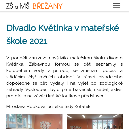
OBECNÉ
Divadlo Květinka v mateřské
ZÁKLADNÍ ŠKOLA
škole 2021
MATEŘSKÁ ŠKOLA
ŠKOLNÍ DRUŽINA
V pondělí 4.10.2021 navštívilo mateřskou školu divadlo
ŠKOLNÍ JÍDELNA
Květinka. Zábavnou formou se děti seznámily s
koloběhem vody v přírodě, se změnami počasí a
KONTAKTY
střídáním čtyř ročních období. V rámci divadelního
dopoledne se děti vydaly i na výlet do zoologické
zahrady. Vystoupení bylo plné básniček, říkadel, aktivit
pro děti a na závěr i krátké loutkové představení.
Miroslava Bobková, učitelka třídy Koťátek