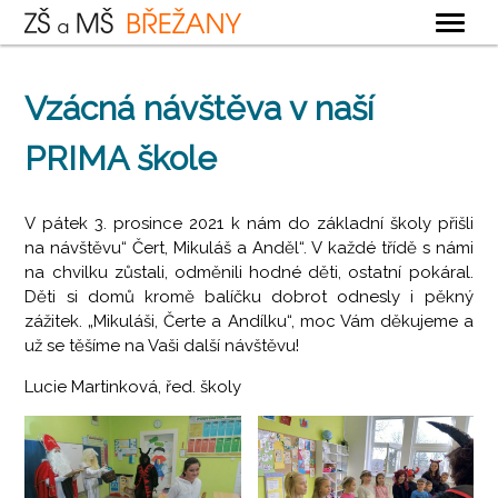
OBECNÉ
Vzácná návštěva v naší
ZÁKLADNÍ ŠKOLA
PRIMA škole
MATEŘSKÁ ŠKOLA
ŠKOLNÍ DRUŽINA
V pátek 3. prosince 2021 k nám do základní školy přišli
ŠKOLNÍ JÍDELNA
na návštěvu“ Čert, Mikuláš a Anděl“. V každé třídě s námi
na chvilku zůstali, odměnili hodné děti, ostatní pokáral.
KONTAKTY
Děti si domů kromě balíčku dobrot odnesly i pěkný
zážitek. „Mikuláši, Čerte a Andílku“, moc Vám děkujeme a
už se těšíme na Vaši další návštěvu!
Lucie Martinková, řed. školy