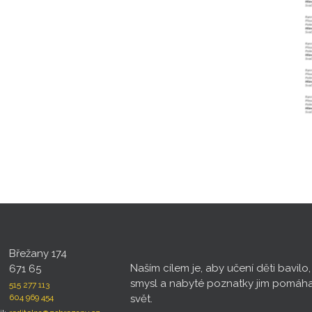
Břežany 174
Naším cílem je, aby učení děti bavilo
671 65
smysl a nabyté poznatky jim pomáh
515 277 113
604 969 454
svět.