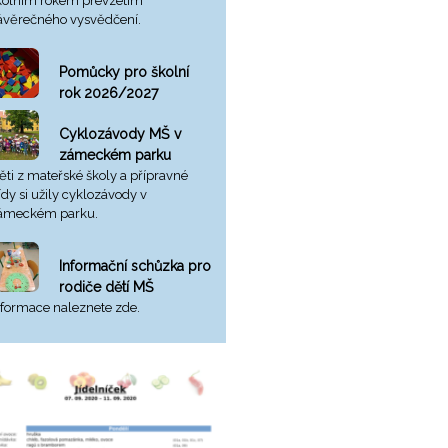
kolním rokem převzetím
ávěrečného vysvědčení.
Pomůcky pro školní
rok 2026/2027
Cyklozávody MŠ v
zámeckém parku
ěti z mateřské školy a přípravné
řídy si užily cyklozávody v
ámeckém parku.
Informační schůzka pro
rodiče dětí MŠ
nformace naleznete zde.