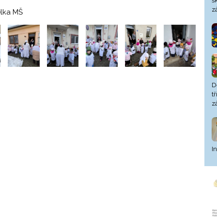
š
z
elka MŠ
D
t
z
I