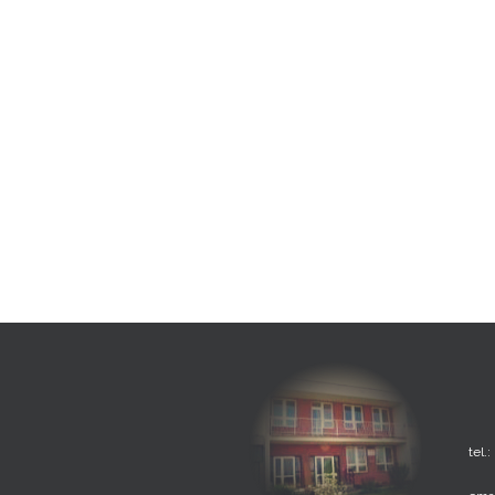
tel.: