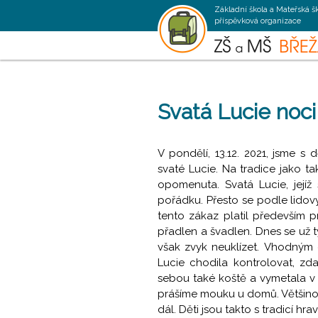
Základní škola a Mateřská š
příspěvková organizace
Svatá Lucie noci
V pondělí, 13.12. 2021, jsme s
svaté Lucie. Na tradice jako t
opomenuta. Svatá Lucie, jejíž
pořádku. Přesto se podle lidov
tento zákaz platil především p
přadlen a švadlen. Dnes se už 
však zvyk neuklízet. Vhodným d
Lucie chodila kontrolovat, zd
sebou také koště a vymetala v
prášíme mouku u domů. Většino
dál. Děti jsou takto s tradicí h