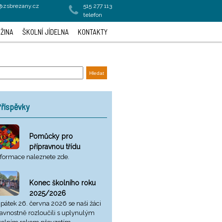
a@zsbrezany.cz
515 277 113
telefon
ŽINA
ŠKOLNÍ JÍDELNA
KONTAKTY
říspěvky
Pomůcky pro
přípravnou třídu
nformace naleznete zde.
Konec školního roku
2025/2026
 pátek 26. června 2026 se naši žáci
lavnostně rozloučili s uplynulým