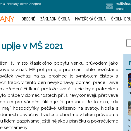
rediteln
kola, Břežany, okres Znojmo,
email
OBECNÉ
ZÁKLADNÍ ŠKOLA
MATEŘSKÁ ŠKOLA
ŠKOLNÍ DRU
 upije v MŠ 2021
P
 dětmi šli místo klasického pobytu venku průvodem jako
akové si v naší MŠ potrpíme, a proto ani tahle nezůstane
 svátek vychází na 13. prosince, je symbolem čistoty a
ých tradic v tento den nevykonávají domácí práce. Dříve
ro předení či tkaní, protože svatá Lucie byla patronkou
I
tyto práce v domácnostech příliš nevykonávají, přetrvává
atem pro vánoční úklid je 21. prosince. Je to den, kdy
a mají hospodyňky pečlivě uklizeno na svátky. Nosila s
 domech pavučiny. Tradičně chodíme v bílém průvodu a
V
u lidem zazpíváme ještě nějakou písničku a pokračujeme
s
ravě seznámeny.