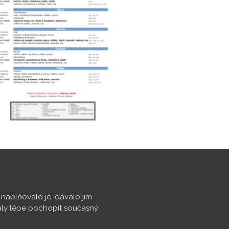
, naplňovalo je, dávalo jim
aly lépe pochopit současný