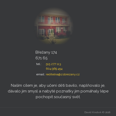
Břežany 174
671 65
tel.:
515 277 113
604 969 454
email:
reditelna@zsbrezany.cz
Naším cílem je, aby učení děti bavilo, naplňovalo je,
dávalo jim smysl a nabyté poznatky jim pomáhaly lépe
pochopit současný svět.
David Knotek © 2026