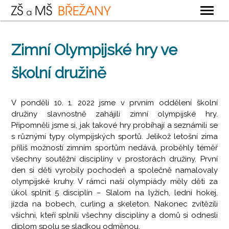
OBECNÉ
Zimní Olympijské hry ve
ZÁKLADNÍ ŠKOLA
školní družině
MATEŘSKÁ ŠKOLA
ŠKOLNÍ DRUŽINA
V pondělí 10. 1. 2022 jsme v prvním oddělení školní
ŠKOLNÍ JÍDELNA
družiny slavnostně zahájili zimní olympijské hry.
Připomněli jsme si, jak takové hry probíhají a seznámili se
KONTAKTY
s různými typy olympijských sportů. Jelikož letošní zima
příliš možností zimním sportům nedává, proběhly téměř
všechny soutěžní disciplíny v prostorách družiny. První
den si děti vyrobily pochodeň a společně namalovaly
olympijské kruhy. V rámci naší olympiády měly děti za
úkol splnit 5 disciplín – Slalom na lyžích, lední hokej,
jízda na bobech, curling a skeleton. Nakonec zvítězili
všichni, kteří splnili všechny disciplíny a domů si odnesli
diplom spolu se sladkou odměnou.