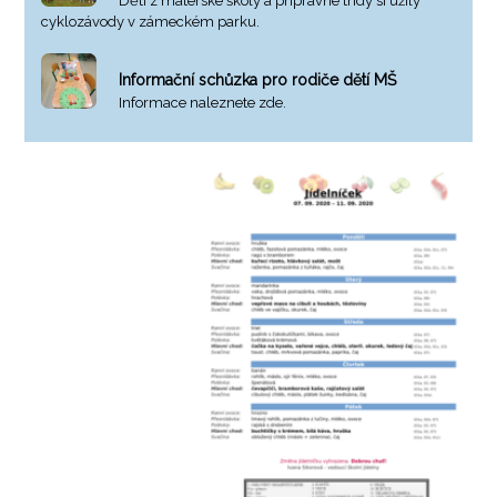
Děti z mateřské školy a přípravné třídy si užily
cyklozávody v zámeckém parku.
Informační schůzka pro rodiče dětí MŠ
Informace naleznete zde.