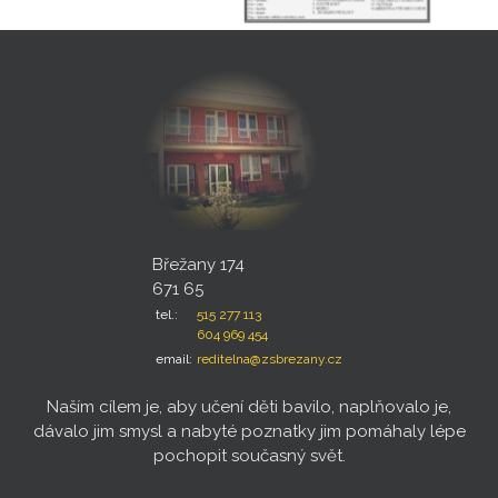
Břežany 174
671 65
tel.:
515 277 113
604 969 454
email:
reditelna@zsbrezany.cz
Naším cílem je, aby učení děti bavilo, naplňovalo je,
dávalo jim smysl a nabyté poznatky jim pomáhaly lépe
pochopit současný svět.