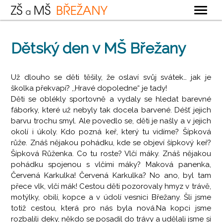
OBECNÉ
Dětský den v MŠ Břežany
ZÁKLADNÍ ŠKOLA
MATEŘSKÁ ŠKOLA
Už dlouho se děti těšily, že oslaví svůj svátek… jak je
školka překvapí? ,,Hravé dopoledne“ je tady!
ŠKOLNÍ DRUŽINA
Děti se oblékly sportovně a vydaly se hledat barevné
ŠKOLNÍ JÍDELNA
fáborky, které už nebyly tak docela barvené. Déšť jejich
barvu trochu smyl. Ale povedlo se, děti je našly a v jejich
KONTAKTY
okolí i úkoly. Kdo pozná keř, který tu vidíme? Šípková
růže. Znáš nějakou pohádku, kde se objeví šípkový keř?
Šípková Růženka. Co tu roste? Vlčí máky. Znáš nějakou
pohádku spojenou s vlčími máky? Maková panenka,
Červená Karkulka! Červená Karkulka? No ano, byl tam
přece vlk, vlčí mák! Cestou děti pozorovaly hmyz v trávě,
motýlky, obilí, kopce a v údolí vesnici Břežany. Šli jsme
totiž cestou, která pro nás byla nová.Na kopci jsme
rozbalili deky, někdo se posadil do trávy a udělali jsme si