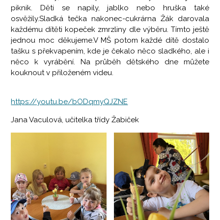
piknik. Děti se napily, jablko nebo hruška také
osvěžily.Sladká tečka nakonec-cukrárna Žák darovala
každému dítěti kopeček zmrzliny dle výběru. Tímto ještě
jednou moc děkujeme.V MŠ potom každé dítě dostalo
tašku s překvapením, kde je čekalo něco sladkého, ale i
něco k vyrábění. Na průběh dětského dne můžete
kouknout v přiloženém videu.
https://youtu.be/bODqmyQJZNE
Jana Vaculová, učitelka třídy Žabiček