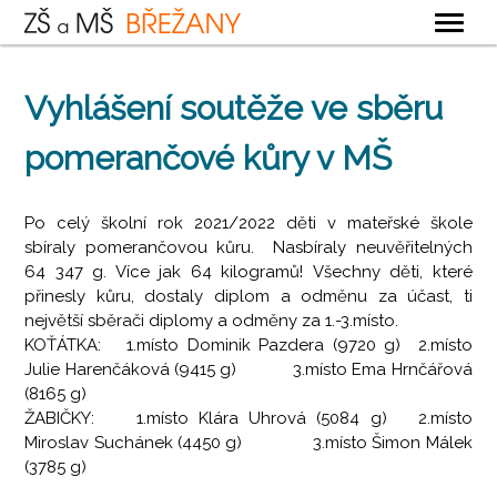
OBECNÉ
Vyhlášení soutěže ve sběru
ZÁKLADNÍ ŠKOLA
pomerančové kůry v MŠ
MATEŘSKÁ ŠKOLA
ŠKOLNÍ DRUŽINA
Po celý školní rok 2021/2022 děti v mateřské škole
ŠKOLNÍ JÍDELNA
sbíraly pomerančovou kůru. Nasbíraly neuvěřitelných
64 347 g. Více jak 64 kilogramů! Všechny děti, které
KONTAKTY
přinesly kůru, dostaly diplom a odměnu za účast, ti
největší sběrači diplomy a odměny za 1.-3.místo.
KOŤÁTKA: 1.místo Dominik Pazdera (9720 g) 2.místo
Julie Harenčáková (9415 g) 3.místo Ema Hrnčářová
(8165 g)
ŽABIČKY: 1.místo Klára Uhrová (5084 g) 2.místo
Miroslav Suchánek (4450 g) 3.místo Šimon Málek
(3785 g)