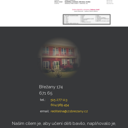
Břežany 174
671 65
tel.:
515 277 113
604 969 454
email:
reditelna@zsbrezany.cz
Naším cílem je, aby učení děti bavilo, naplňovalo je,