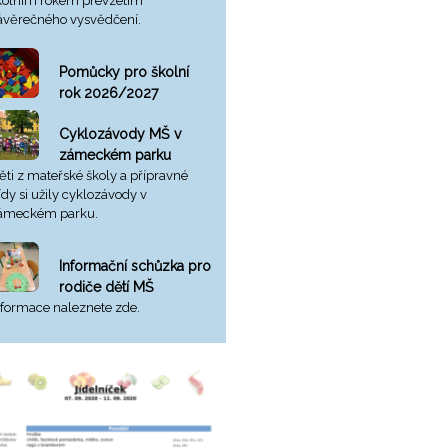
kolním rokem převzetím
ávěrečného vysvědčení.
Pomůcky pro školní
rok 2026/2027
Cyklozávody MŠ v
zámeckém parku
ěti z mateřské školy a přípravné
řídy si užily cyklozávody v
ámeckém parku.
Informační schůzka pro
rodiče dětí MŠ
nformace naleznete zde.