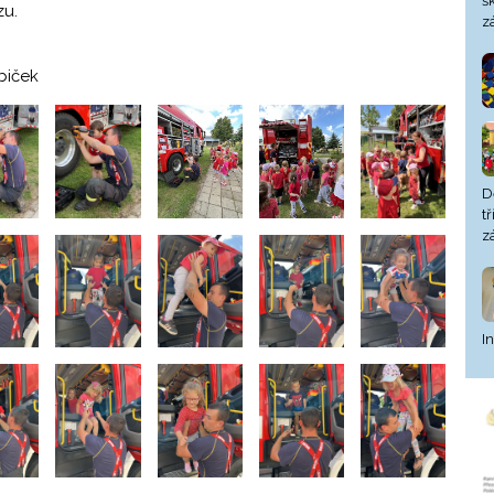
š
zu.
z
biček
D
t
z
I