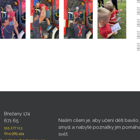
Břežany 174
Naším cílem je, aby učení děti bavilo
671 65
smysl a nabyté poznatky jim pomáh
515 277 113
604 969 454
svět.