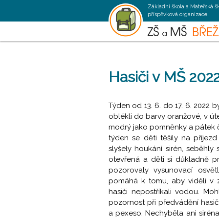
Základní škola a Mateřská š
příspěvková organizace
Hasiči v MŠ 202
Týden od 13. 6. do 17. 6. 2022 
oblékli do barvy oranžové, v úter
modrý jako pomněnky a pátek če
týden se děti těšily na příjez
slyšely houkání sirén, seběhly
otevřená a děti si důkladně p
pozorovaly vysunovací osvětl
pomáhá k tomu, aby viděli v z
hasiči nepostříkali vodou. Moh
pozornost při předvádění hasič
a pexeso. Nechyběla ani siré