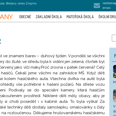
rediteln
kola, Břežany, okres Znojmo,
email
OBECNÉ
ZÁKLADNÍ ŠKOLA
MATEŘSKÁ ŠKOLA
ŠKOLNÍ DRU
2
P
byl ve znamení barev – duhový týden. V pondělí se všichni
ý do žluté, ve středu byla k vidění jen zelená, čtvrtek byl
rvený jako vlčí máky.Proč zrovna v pátek červená? Celý
d hasičů. Čekali jsme všichni na zahrádce MŠ. Když děti
 se kolem hasičského auta. Všechna dvířka na autě byla
I
rohlédly vše potřebné k hašení požárů. Na střeše vozu
ení. Podívaly se do speciální kamery, která hasičům
akouřeném prostředí. Některé děti měly obavy, aby je
ly si chvíli posedět i v kabině auta. To byla výška! Za
V
ské techniky děti dostaly samolepku, omalovánky s čísly
s
na na rozloučenou. Děkujeme hrušovanskému hasičskému