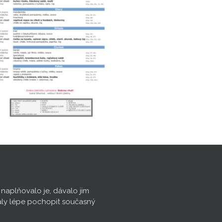
, naplňovalo je, dávalo jim
aly lépe pochopit současný