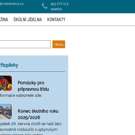
a@zsbrezany.cz
515 277 113
telefon
ŽINA
ŠKOLNÍ JÍDELNA
KONTAKTY
říspěvky
Pomůcky pro
přípravnou třídu
nformace naleznete zde.
Konec školního roku
2025/2026
 pátek 26. června 2026 se naši žáci
lavnostně rozloučili s uplynulým