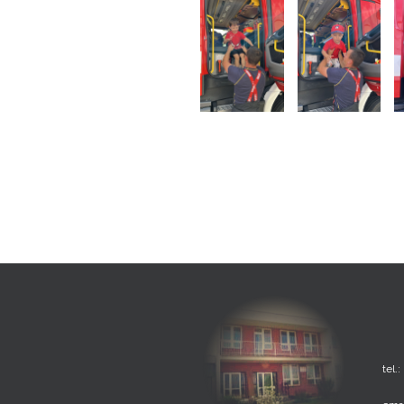
tel.: