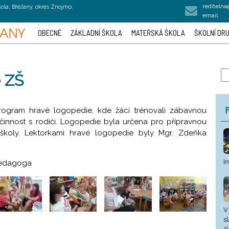
rediteln
kola, Břežany, okres Znojmo,
email
OBECNÉ
ZÁKLADNÍ ŠKOLA
MATEŘSKÁ ŠKOLA
ŠKOLNÍ DRU
e ZŠ
P
program hravé logopedie, kde žáci trénovali zábavnou
 činnost s rodiči. Logopedie byla určena pro přípravnou
í školy. Lektorkami hravé logopedie byly Mgr. Zdeňka
I
pedagoga
V
s