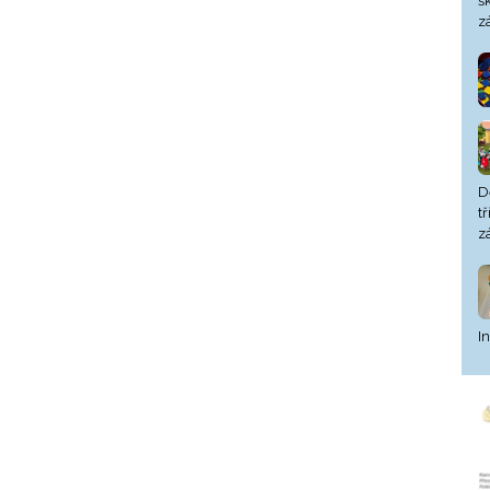
š
z
D
t
z
I