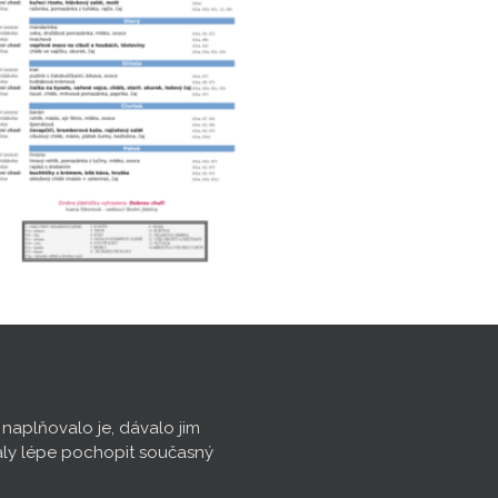
, naplňovalo je, dávalo jim
aly lépe pochopit současný