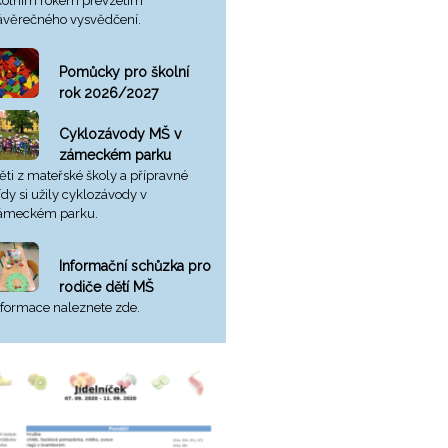
kolním rokem převzetím
ávěrečného vysvědčení.
Pomůcky pro školní
rok 2026/2027
Cyklozávody MŠ v
zámeckém parku
ěti z mateřské školy a přípravné
řídy si užily cyklozávody v
ámeckém parku.
Informační schůzka pro
rodiče dětí MŠ
nformace naleznete zde.