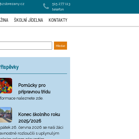
a@zsbrezany.cz
515 277 113
telefon
ŽINA
ŠKOLNÍ JÍDELNA
KONTAKTY
říspěvky
Pomůcky pro
přípravnou třídu
nformace naleznete zde.
Konec školního roku
2025/2026
 pátek 26. června 2026 se naši žáci
lavnostně rozloučili s uplynulým