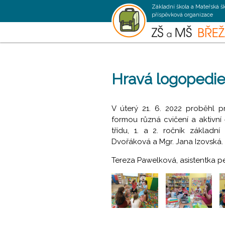
Základní škola a Mateřská š
příspěvková organizace
Hravá logopedi
V úterý 21. 6. 2022 proběhl 
formou různá cvičení a aktivní
třídu, 1. a 2. ročník základn
Dvořáková a Mgr. Jana Izovská.
Tereza Pawelková, asistentka 