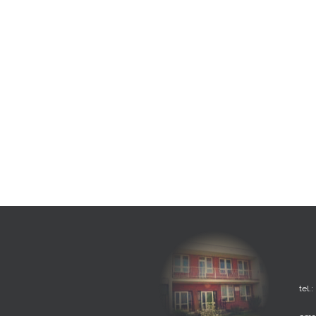
tel.: