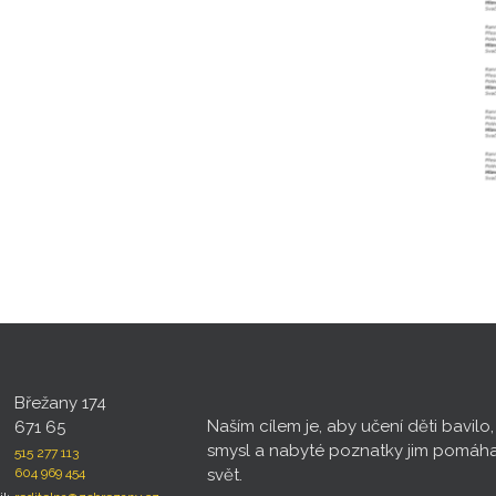
Břežany 174
Naším cílem je, aby učení děti bavilo
671 65
smysl a nabyté poznatky jim pomáh
515 277 113
604 969 454
svět.