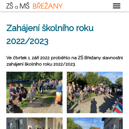
OBECNÉ
Zahájení školního roku
ZÁKLADNÍ ŠKOLA
2022/2023
MATEŘSKÁ ŠKOLA
ŠKOLNÍ DRUŽINA
Ve čtvrtek 1. září 2022 proběhlo na ZŠ Břežany slavnostní
ŠKOLNÍ JÍDELNA
zahájení školního roku 2022/2023.
KONTAKTY