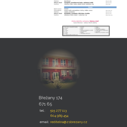
Břežany 174
671 65
tel.:
515 277 113
604 969 454
email:
reditelna@zsbrezany.cz