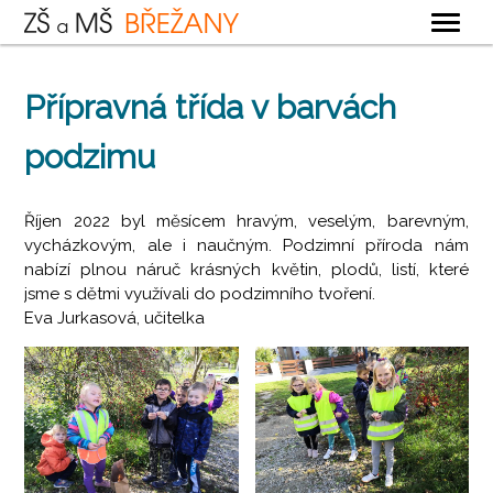
OBECNÉ
Přípravná třída v barvách
ZÁKLADNÍ ŠKOLA
podzimu
MATEŘSKÁ ŠKOLA
ŠKOLNÍ DRUŽINA
Říjen 2022 byl měsícem hravým, veselým, barevným,
ŠKOLNÍ JÍDELNA
vycházkovým, ale i naučným. Podzimní příroda nám
nabízí plnou náruč krásných květin, plodů, listí, které
KONTAKTY
jsme s dětmi využívali do podzimního tvoření.
Eva Jurkasová, učitelka