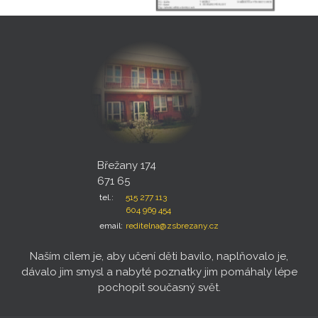
Břežany 174
671 65
tel.:
515 277 113
604 969 454
email:
reditelna@zsbrezany.cz
Naším cílem je, aby učení děti bavilo, naplňovalo je,
dávalo jim smysl a nabyté poznatky jim pomáhaly lépe
pochopit současný svět.