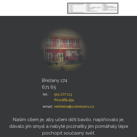
Břežany 174
671 65
tel.:
515 277 113
604 969 454
email:
reditelna@zsbrezany.cz
Naším cílem je, aby učení děti bavilo, naplňovalo je,
dávalo jim smysl a nabyté poznatky jim pomáhaly lépe
pochopit současný svět.