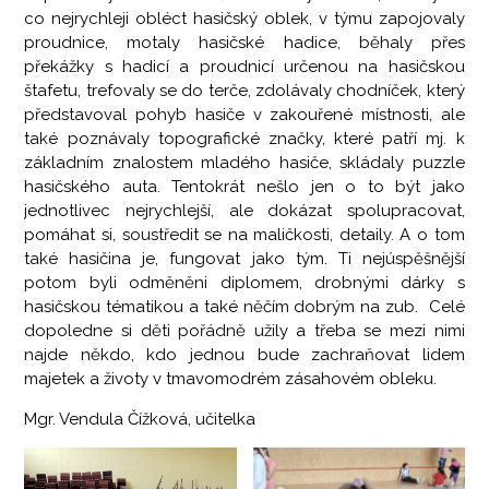
co nejrychleji obléct hasičský oblek, v týmu zapojovaly
proudnice, motaly hasičské hadice, běhaly přes
překážky s hadicí a proudnicí určenou na hasičskou
štafetu, trefovaly se do terče, zdolávaly chodníček, který
představoval pohyb hasiče v zakouřené místnosti, ale
také poznávaly topografické značky, které patří mj. k
základním znalostem mladého hasiče, skládaly puzzle
hasičského auta. Tentokrát nešlo jen o to být jako
jednotlivec nejrychlejší, ale dokázat spolupracovat,
pomáhat si, soustředit se na maličkosti, detaily. A o tom
také hasičina je, fungovat jako tým. Ti nejúspěšnější
potom byli odměněni diplomem, drobnými dárky s
hasičskou tématikou a také něčím dobrým na zub. Celé
dopoledne si děti pořádně užily a třeba se mezi nimi
najde někdo, kdo jednou bude zachraňovat lidem
majetek a životy v tmavomodrém zásahovém obleku.
Mgr. Vendula Čížková, učitelka