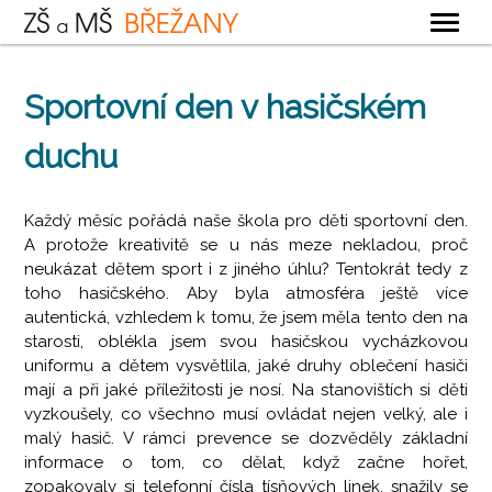
OBECNÉ
Sportovní den v hasičském
ZÁKLADNÍ ŠKOLA
duchu
MATEŘSKÁ ŠKOLA
ŠKOLNÍ DRUŽINA
Každý měsíc pořádá naše škola pro děti sportovní den.
ŠKOLNÍ JÍDELNA
A protože kreativitě se u nás meze nekladou, proč
neukázat dětem sport i z jiného úhlu? Tentokrát tedy z
KONTAKTY
toho hasičského. Aby byla atmosféra ještě více
autentická, vzhledem k tomu, že jsem měla tento den na
starosti, oblékla jsem svou hasičskou vycházkovou
uniformu a dětem vysvětlila, jaké druhy oblečení hasiči
mají a při jaké příležitosti je nosí. Na stanovištích si děti
vyzkoušely, co všechno musí ovládat nejen velký, ale i
malý hasič. V rámci prevence se dozvěděly základní
informace o tom, co dělat, když začne hořet,
zopakovaly si telefonní čísla tísňových linek, snažily se