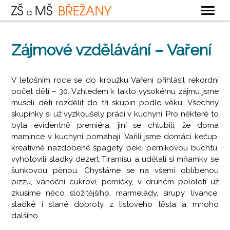
OBECNÉ
Zájmové vzdělávání – Vaření
ZÁKLADNÍ ŠKOLA
MATEŘSKÁ ŠKOLA
V letošním roce se do kroužku Vaření přihlásil rekordní
počet dětí – 30. Vzhledem k takto vysokému zájmu jsme
ŠKOLNÍ DRUŽINA
museli děti rozdělit do tří skupin podle věku. Všechny
ŠKOLNÍ JÍDELNA
skupinky si už vyzkoušely práci v kuchyni. Pro některé to
byla evidentně premiéra, jiní se chlubili, že doma
KONTAKTY
mamince v kuchyni pomáhají. Vařili jsme domácí kečup,
kreativně nazdobené špagety, pekli perníkovou buchtu,
vyhotovili sladký dezert Tiramisu a udělali si mňamky se
šunkovou pěnou. Chystáme se na všemi oblíbenou
pizzu, vánoční cukroví, perníčky, v druhém pololetí už
zkusíme něco složitějšího, marmelády, sirupy, lívance,
sladké i slané dobroty z listového těsta a mnoho
dalšího.