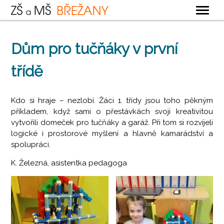
OBECNÉ
Dům pro tučňáky v první
ZÁKLADNÍ ŠKOLA
třídě
MATEŘSKÁ ŠKOLA
ŠKOLNÍ DRUŽINA
Kdo si hraje – nezlobí. Žáci 1. třídy jsou toho pěkným
ŠKOLNÍ JÍDELNA
příkladem, když sami o přestávkách svoji kreativitou
vytvořili domeček pro tučňáky a garáž. Při tom si rozvíjeli
KONTAKTY
logické i prostorové myšlení a hlavně kamarádství a
spolupráci.
K. Železná, asistentka pedagoga