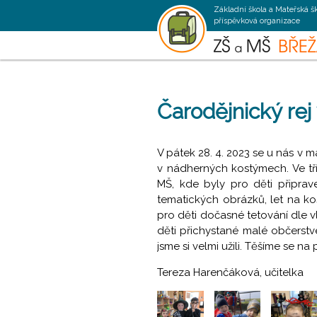
Základní škola a Mateřská š
příspěvková organizace
Čarodějnický rej
V pátek 28. 4. 2023 se u nás v ma
v nádherných kostýmech. Ve tř
MŠ, kde byly pro děti připrav
tematických obrázků, let na koš
pro děti dočasné tetování dle v
děti přichystané malé občerstv
jsme si velmi užili. Těšíme se na p
Tereza Harenčáková, učitelka