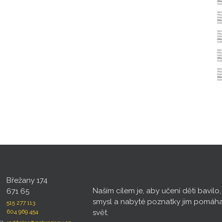
Břežany 174
Naším cílem je, aby učení děti bavilo
671 65
smysl a nabyté poznatky jim pomáh
515 277 113
604 969 454
svět.