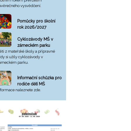
kolním rokem převzetím
ávěrečného vysvědčení.
Pomůcky pro školní
rok 2026/2027
Cyklozávody MŠ v
zámeckém parku
ěti z mateřské školy a přípravné
řídy si užily cyklozávody v
ámeckém parku.
Informační schůzka pro
rodiče dětí MŠ
nformace naleznete zde.