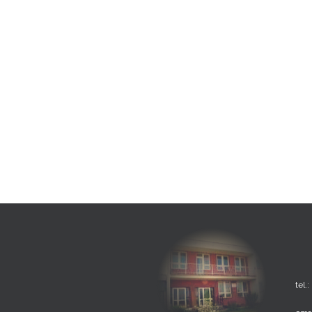
tel.: