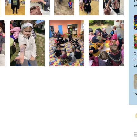
š
z
D
t
z
I