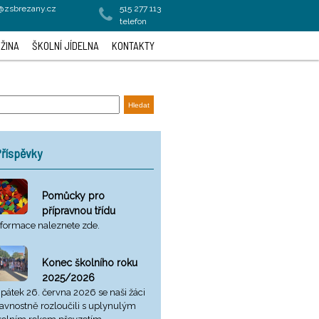
a@zsbrezany.cz
515 277 113
telefon
ŽINA
ŠKOLNÍ JÍDELNA
KONTAKTY
říspěvky
Pomůcky pro
přípravnou třídu
nformace naleznete zde.
Konec školního roku
2025/2026
 pátek 26. června 2026 se naši žáci
lavnostně rozloučili s uplynulým