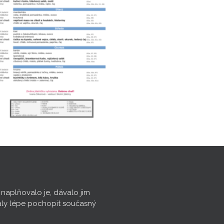
, naplňovalo je, dávalo jim
aly lépe pochopit současný