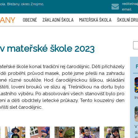
rediteln
kola, Břežany, okres Znojmo,
email
OBECNÉ
ZÁKLADNÍ ŠKOLA
MATEŘSKÁ ŠKOLA
ŠKOLNÍ DRU
 v mateřské škole 2023
P
teřské škole konal tradiční rej čarodějnic. Děti přicházely
ídě proběhl průvod masek, poté jsme přešli na zahradu
ené různé soutěže. Hod čarodějnickou šiškou, skládání
těti, lovení brouků ve slizu aj. Třešničkou na dortu bylo
lastního výběru. Po absolvování všech stanovišť bylo pro
I
ení a děti obdržely letecké průkazy. Tento kouzelný den
říští slet čarodějnic.
V
s