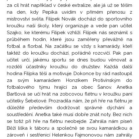
za cíl hrát například v české extralize, ale já už se těším
na den, kdy Pepíka uvidím v přímém přenosu z
mistrovství světa. Filípek Novák dochází do sportovního
kroužku naší školy, který organizuje a vede pan učitel
Szajko, ke kterému Filípek vzhlíží. Filípek nás seznámil s
průběhem hodin, které jsou zaměřeny převážně na
fotbal a florbal. Na začátku se vždy s kamarády, kteří
taktéž do kroužku dochází, pořádně rozcvičí. Pak pan
učitel určí, jakému sportu se dnes budou věnovat a
rozdělí účastníky kroužku do družstev. Každá další
hodina Filípka těší a motivuje. Dokonce by rád nastoupil
za svým kamarádem Honzíkem Protivínským do
fotbalového týmu hrající za obec Šanov. Anetka
Bartlová se učí hrát na zobcovou flétnu v kroužku paní
učitelky Šebelové. Prozradila nám, že při hře na flétnu je
důležité především dodržovat správné dýchání a
soustředění. Anetka také musí dobře znát noty. Bez nich
se totiž při hře na flétnu neobejde. Zahrála nám píseň
Běží liška k táboru a společně se svou kamarádkou a
zároveň i sestřenicí Helenkou Fajmonovou nám zahrály