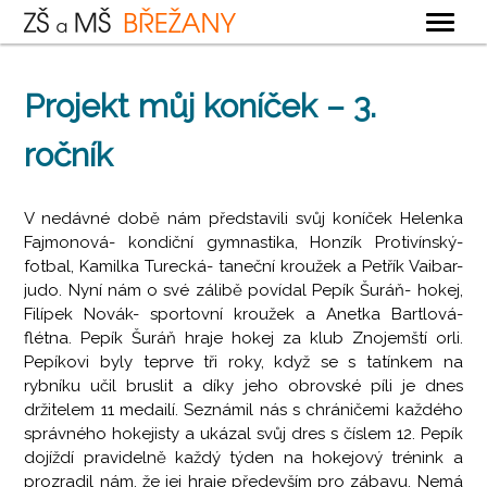
OBECNÉ
Projekt můj koníček – 3.
ZÁKLADNÍ ŠKOLA
ročník
MATEŘSKÁ ŠKOLA
ŠKOLNÍ DRUŽINA
V nedávné době nám představili svůj koníček Helenka
ŠKOLNÍ JÍDELNA
Fajmonová- kondiční gymnastika, Honzík Protivínský-
fotbal, Kamilka Turecká- taneční kroužek a Petřík Vaibar-
KONTAKTY
judo. Nyní nám o své zálibě povídal Pepík Šuráň- hokej,
Filípek Novák- sportovní kroužek a Anetka Bartlová-
flétna. Pepík Šuráň hraje hokej za klub Znojemští orli.
Pepíkovi byly teprve tři roky, když se s tatínkem na
rybníku učil bruslit a díky jeho obrovské píli je dnes
držitelem 11 medailí. Seznámil nás s chráničemi každého
správného hokejisty a ukázal svůj dres s číslem 12. Pepík
dojíždí pravidelně každý týden na hokejový trénink a
prozradil nám, že jej hraje především pro zábavu. Nemá