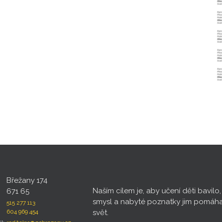
Břežany 174
Naším cílem je, aby učení děti bavilo
671 65
smysl a nabyté poznatky jim pomáh
515 277 113
604 969 454
svět.