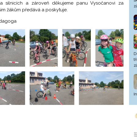
š
a silnicích a zároveň děkujeme panu Vysočanovi za
z
šim žákům předává a poskytuje.
pedagoga
D
t
z
I