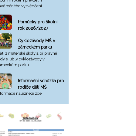
kolním rokem převzetím
ávěrečného vysvědčení.
Pomůcky pro školní
rok 2026/2027
Cyklozávody MŠ v
zámeckém parku
ěti z mateřské školy a přípravné
řídy si užily cyklozávody v
ámeckém parku.
Informační schůzka pro
rodiče dětí MŠ
nformace naleznete zde.