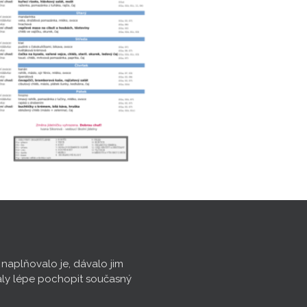
, naplňovalo je, dávalo jim
aly lépe pochopit současný