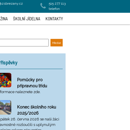
a@zsbrezany.cz
515 277 113
telefon
ŽINA
ŠKOLNÍ JÍDELNA
KONTAKTY
říspěvky
Pomůcky pro
přípravnou třídu
nformace naleznete zde.
Konec školního roku
2025/2026
 pátek 26. června 2026 se naši žáci
lavnostně rozloučili s uplynulým