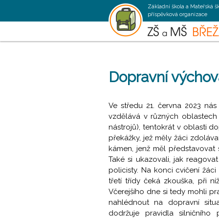
Základní škola a Mateřská š
příspěvková organizace
Dopravní výchov
Ve středu 21. června 2023 nás 
vzdělává v různých oblastech 
nástrojů), tentokrát v oblasti do
překážky, jež měly žáci zdoláv
kámen, jenž měl představovat s
Také si ukazovali, jak reagova
policisty. Na konci cvičení žáci
třetí třídy čeká zkouška, při n
Včerejšího dne si tedy mohli 
nahlédnout na dopravní situ
dodržuje pravidla silničního