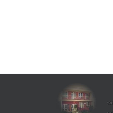
tel.: