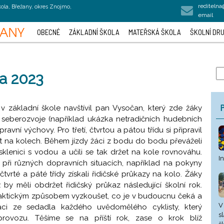
rediteln
kola, Břežany, okres Znojmo,
email
OBECNÉ
ZÁKLADNÍ ŠKOLA
MATEŘSKÁ ŠKOLA
ŠKOLNÍ DRU
a 2023
P
v základní škole navštívil pan Vysočan, který zde žáky
seberozvoje (například ukázka netradičních hudebních
pravní výchovy. Pro třetí, čtvrtou a pátou třídu si připravil
at na kolech. Během jízdy žáci z bodu do bodu převáželi
klenici s vodou a učili se tak držet na kole rovnováhu.
I
t při různých dopravních situacích, například na pokyny
 čtvrté a páté třídy získali řidičské průkazy na kolo. Žáky
íž by měli obdržet řidičský průkaz následující školní rok.
praktickým způsobem vyzkoušet, co je v budoucnu čeká a
V
aci ze sedadla každého uvědomělého cyklisty, který
s
 provozu. Těšíme se na příští rok, zase o krok blíž