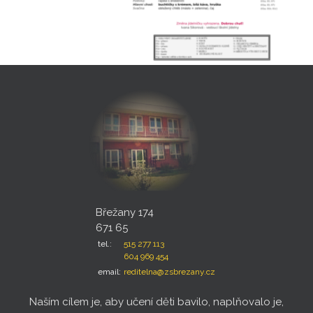
Břežany 174
671 65
tel.:
515 277 113
604 969 454
email:
reditelna@zsbrezany.cz
Naším cílem je, aby učení děti bavilo, naplňovalo je,