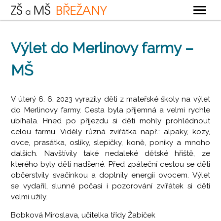
OBECNÉ
Výlet do Merlinovy farmy –
ZÁKLADNÍ ŠKOLA
MŠ
MATEŘSKÁ ŠKOLA
ŠKOLNÍ DRUŽINA
V úterý 6. 6. 2023 vyrazily děti z mateřské školy na výlet
ŠKOLNÍ JÍDELNA
do Merlinovy farmy. Cesta byla příjemná a velmi rychle
ubíhala. Hned po příjezdu si děti mohly prohlédnout
KONTAKTY
celou farmu. Viděly různá zvířátka např.: alpaky, kozy,
ovce, prasátka, oslíky, slepičky, koně, poníky a mnoho
dalších. Navštívily také nedaleké dětské hřiště, ze
kterého byly děti nadšené. Před zpáteční cestou se děti
občerstvily svačinkou a doplnily energii ovocem. Výlet
se vydařil, slunné počasí i pozorování zvířátek si děti
velmi užily.
Bobková Miroslava, učitelka třídy Žabiček