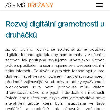
OBECNÉ
Rozvoj digitální gramotnosti u
ZÁKLADNÍ ŠKOLA
druháčků
MATEŘSKÁ ŠKOLA
ŠKOLNÍ DRUŽINA
Již od prvního ročníku se společně učíme používat
ŠKOLNÍ JÍDELNA
digitální technologie tak, aby nám pomáhaly v učení a
zároveň tak postupně zvyšujeme uživatelskou úroveň
KONTAKTY
práce s počítačem a seznamujeme se s bezpečnostními
riziky internetu. Používání digitálních technologií je pro
děti velmi atraktivní a umožňuje mi tak dělat výuku všech
předmětů zajímavější. Notebooky a tablety využíváme k
procvičování učiva, velmi jednoduše můžu dětem
diferencovat učivo dle jejich individuálních možností.
Páteční hodinu českého jazyka věnujeme návštěvě nové
interaktivní tabule, která byla instalována ve třídě
prvňáčků a společně tak zábavným způsobem