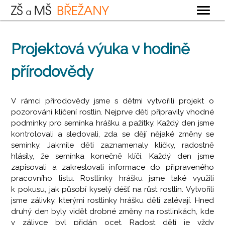
OBECNÉ
Projektová výuka v hodině
ZÁKLADNÍ ŠKOLA
přírodovědy
MATEŘSKÁ ŠKOLA
ŠKOLNÍ DRUŽINA
V rámci přírodovědy jsme s dětmi vytvořili projekt o
ŠKOLNÍ JÍDELNA
pozorování klíčení rostlin. Nejprve děti připravily vhodné
podmínky pro semínka hrášku a pažitky. Každý den jsme
KONTAKTY
kontrolovali a sledovali, zda se dějí nějaké změny se
semínky. Jakmile děti zaznamenaly klíčky, radostně
hlásily, že semínka konečně klíčí. Každý den jsme
zapisovali a zakreslovali informace do připraveného
pracovního listu. Rostlinky hrášku jsme také využili
k pokusu, jak působí kyselý déšť na růst rostlin. Vytvořili
jsme zálivky, kterými rostlinky hrášku děti zalévají. Hned
druhý den byly vidět drobné změny na rostlinkách, kde
v zálivce byl přidán ocet. Radost dětí je vždy