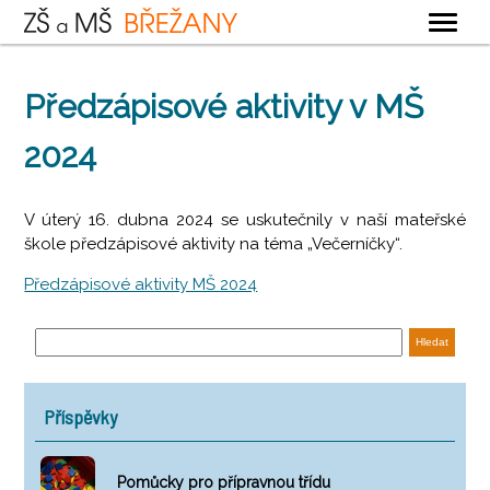
OBECNÉ
Předzápisové aktivity v MŠ
ZÁKLADNÍ ŠKOLA
2024
MATEŘSKÁ ŠKOLA
ŠKOLNÍ DRUŽINA
V úterý 16. dubna 2024 se uskutečnily v naší mateřské
ŠKOLNÍ JÍDELNA
škole předzápisové aktivity na téma „Večerníčky“.
Předzápisové aktivity MŠ 2024
KONTAKTY
Příspěvky
Pomůcky pro přípravnou třídu