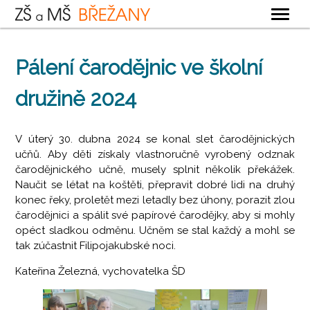
OBECNÉ
Pálení čarodějnic ve školní
ZÁKLADNÍ ŠKOLA
družině 2024
MATEŘSKÁ ŠKOLA
ŠKOLNÍ DRUŽINA
V úterý 30. dubna 2024
se konal slet čarodějnických
ŠKOLNÍ JÍDELNA
učňů. Aby děti získaly vlastnoručně vyrobený odznak
čarodějnického učně, musely splnit několik překážek.
KONTAKTY
Naučit se létat na koštěti, přepravit dobré lidi na druhý
konec řeky, proletět mezi letadly bez úhony, porazit zlou
čarodějnici a spálit své papírové čarodějky, aby si mohly
opéct sladkou odměnu. Učněm se stal každý a mohl se
tak zúčastnit Filipojakubské noci.
Kateřina Železná, vychovatelka ŠD