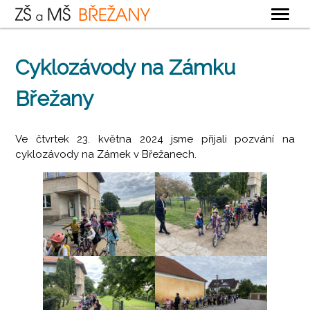
OBECNÉ
Cyklozávody na Zámku
ZÁKLADNÍ ŠKOLA
Břežany
MATEŘSKÁ ŠKOLA
ŠKOLNÍ DRUŽINA
Ve čtvrtek 23. května 2024 jsme přijali pozvání na
ŠKOLNÍ JÍDELNA
cyklozávody na Zámek v Břežanech.
KONTAKTY