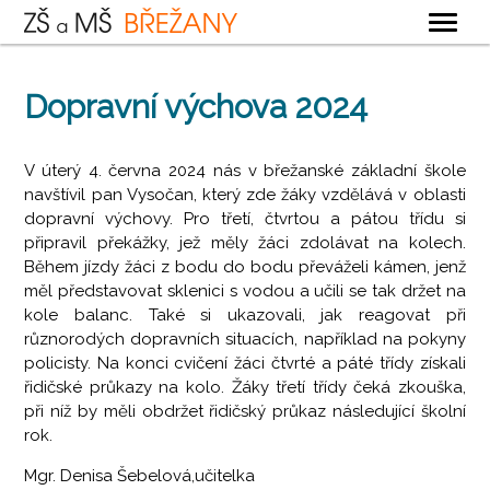
OBECNÉ
Dopravní výchova 2024
ZÁKLADNÍ ŠKOLA
MATEŘSKÁ ŠKOLA
V úterý 4. června 2024 nás v břežanské základní škole
navštívil pan Vysočan, který zde žáky vzdělává v oblasti
ŠKOLNÍ DRUŽINA
dopravní výchovy. Pro třetí, čtvrtou a pátou třídu si
ŠKOLNÍ JÍDELNA
připravil překážky, jež měly žáci zdolávat na kolech.
Během jízdy žáci z bodu do bodu převáželi kámen, jenž
KONTAKTY
měl představovat sklenici s vodou a učili se tak držet na
kole balanc. Také si ukazovali, jak reagovat při
různorodých dopravních situacích, například na pokyny
policisty. Na konci cvičení žáci čtvrté a páté třídy získali
řidičské průkazy na kolo. Žáky třetí třídy čeká zkouška,
při níž by měli obdržet řidičský průkaz následující školní
rok.
Mgr. Denisa Šebelová,učitelka