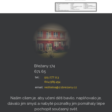
Břežany 174
671 65
tel.:
515 277 113
604 969 454
email:
reditelna@zsbrezany.cz
Naším cílem je, aby učení děti bavilo, naplňovalo je,
dávalo jim smysl a nabyté poznatky jim pomáhaly lépe
pochopit současný svět.