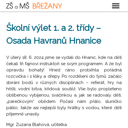
OBECNÉ
Školní výlet 1. a 2. třídy –
ZÁKLADNÍ ŠKOLA
Osada Havranů Hnanice
MATEŘSKÁ ŠKOLA
ŠKOLNÍ DRUŽINA
V úterý 18. 6. 2024 jsme se vydali do Hnanic, kde na děti
ŠKOLNÍ JÍDELNA
čekali tři fajnoví instruktoři se svým programem. A že byl
opravdu bohatý! Hned ráno proběhla pořádná
KONTAKTY
rozcvička i s kliky a dřepy. Po rozdělení do týmů začalo
sbírání bodů v různých disciplínách – referát, hry na
hřišti, vodní bitva, křídová soutěž. Vše bylo propleteno
oblíbenou vybíjenou, svačinkou a, jak se radovaly děti,
„párečkovým“ obědem. Počasí nám přálo, sluníčko
pálilo, takže asi nejlepší byly hrátky s vodou, které děti
příjemně unavily.
Mgr. Zuzana Blahová, učitelka