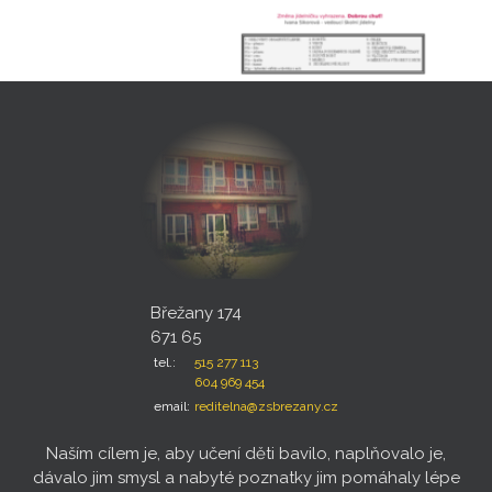
Břežany 174
671 65
tel.:
515 277 113
604 969 454
email:
reditelna@zsbrezany.cz
Naším cílem je, aby učení děti bavilo, naplňovalo je,
dávalo jim smysl a nabyté poznatky jim pomáhaly lépe