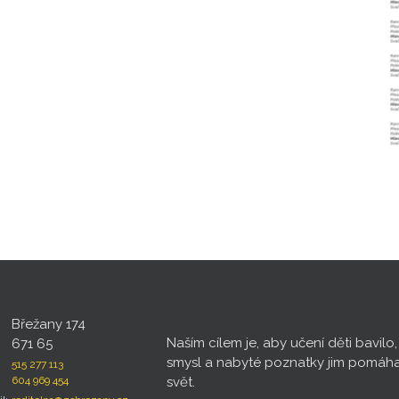
Břežany 174
Naším cílem je, aby učení děti bavilo
671 65
smysl a nabyté poznatky jim pomáh
515 277 113
604 969 454
svět.