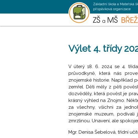
Základní škola a Mateřská š
příspěvková organizace
Výlet 4. třídy 20
V úterý 18. 6. 2024 se 4. tří
průvodkyně, která nás prove
znojemské historie. Například 
zemřel. Děti měly z pěti pověst
dozvěděly, která pověst je pra
krásný výhled na Znojmo. Někteří
za všechny, všichni za jedno
znojemské muzeum, podívali j
zmrzlinou. Unavení, ale spokoje
Mgr. Denisa Šebelová, třídní uči