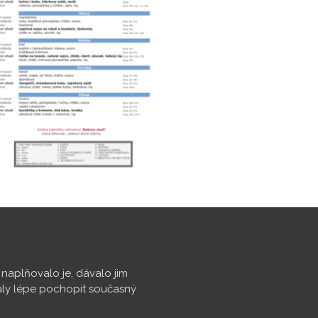
, naplňovalo je, dávalo jim
aly lépe pochopit současný