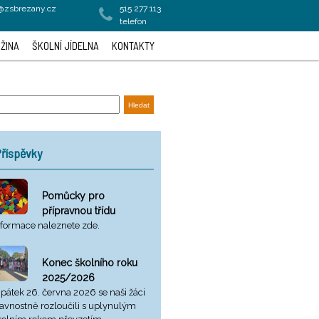
a@zsbrezany.cz
515 277 113
telefon
ŽINA
ŠKOLNÍ JÍDELNA
KONTAKTY
říspěvky
Pomůcky pro
přípravnou třídu
nformace naleznete zde.
Konec školního roku
2025/2026
 pátek 26. června 2026 se naši žáci
lavnostně rozloučili s uplynulým