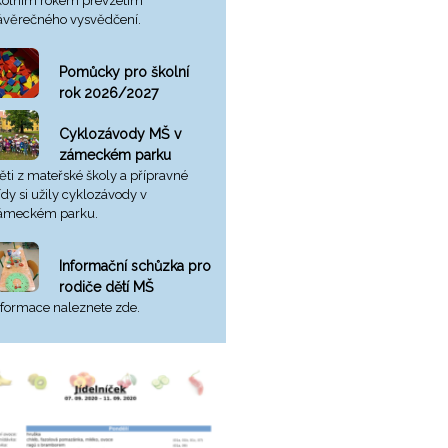
kolním rokem převzetím
ávěrečného vysvědčení.
Pomůcky pro školní
rok 2026/2027
Cyklozávody MŠ v
zámeckém parku
ěti z mateřské školy a přípravné
řídy si užily cyklozávody v
ámeckém parku.
Informační schůzka pro
rodiče dětí MŠ
nformace naleznete zde.