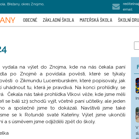
rediteln
kola, Břežany, okres Znojmo,
email
OBECNÉ
ZÁKLADNÍ ŠKOLA
MATEŘSKÁ ŠKOLA
ŠKOLNÍ DRU
24
P
da vydala na výlet do Znojma, kde na nás čekala paní
dla po Znojmě a povídala pověsti, které se týkaly
pověsti o Zikmundu Lucemburském, které popisovaly, jak
í uhádnout tu, která je pravdivá. Na konci prohlídky, se
vá. Čekala nás také prohlídka Vlkovi věže, kde jsme měli
I
 se báli 123 schodů vyjít, včetně paní učitelky, ale jeden
ho a společně jsme to dokázali. Navštívili jsme také
sme se k Rotundě svaté Kateřiny. Výlet jsme ukončili
ní a s úsměvem jsme odjížděli zpět do školy.
V
telka
s