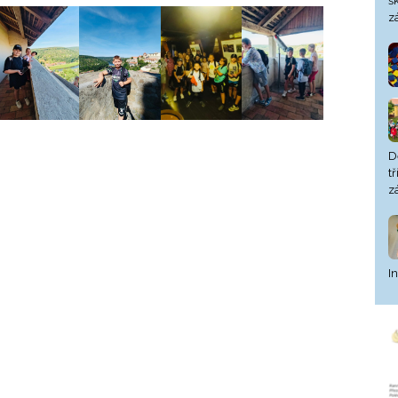
š
z
D
t
z
I