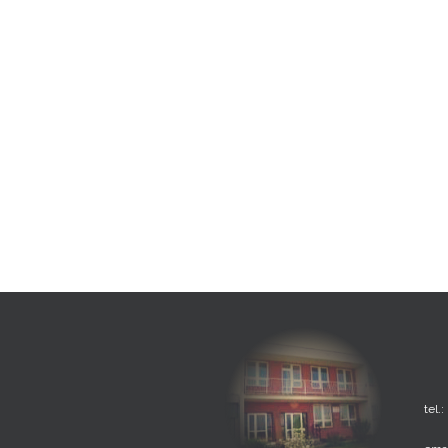
tel.: