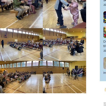
š
z
D
t
z
I