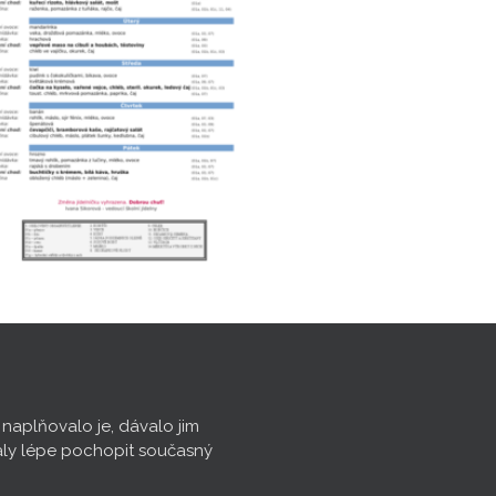
, naplňovalo je, dávalo jim
aly lépe pochopit současný