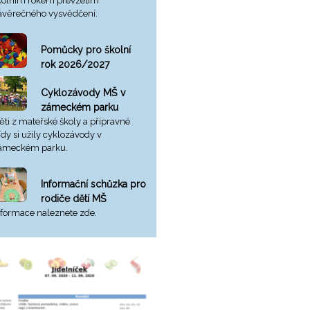
kolním rokem převzetím
ávěrečného vysvědčení.
Pomůcky pro školní
rok 2026/2027
Cyklozávody MŠ v
zámeckém parku
ěti z mateřské školy a přípravné
řídy si užily cyklozávody v
ámeckém parku.
Informační schůzka pro
rodiče dětí MŠ
nformace naleznete zde.