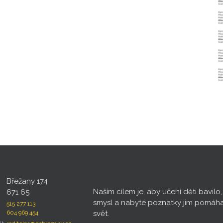
Břežany 174
Naším cílem je, aby učení děti bavilo
671 65
smysl a nabyté poznatky jim pomáh
515 277 113
604 969 454
svět.