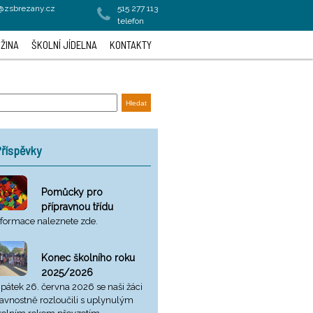
a@zsbrezany.cz
515 277 113
telefon
ŽINA
ŠKOLNÍ JÍDELNA
KONTAKTY
říspěvky
Pomůcky pro
přípravnou třídu
nformace naleznete zde.
Konec školního roku
2025/2026
 pátek 26. června 2026 se naši žáci
lavnostně rozloučili s uplynulým