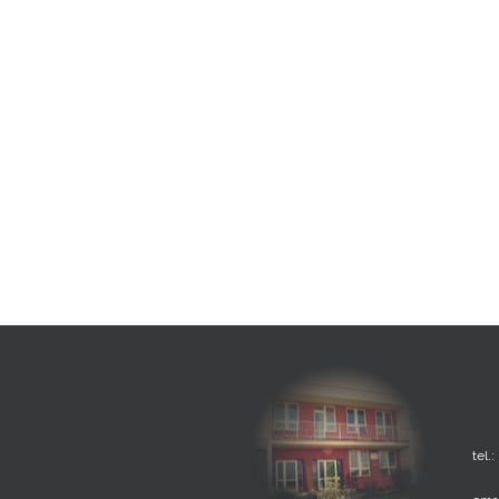
tel.: