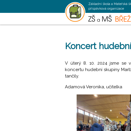
Základní škola a Mateřská š
příspěvková organizace
Koncert hudební
V úterý 8. 10. 2024 jsme se v
koncertu hudební skupiny Marbo.
tančily.
Adamová Veronika, učitelka