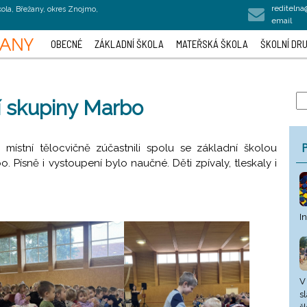
rediteln
kola, Břežany, okres Znojmo,
email
OBECNÉ
ZÁKLADNÍ ŠKOLA
MATEŘSKÁ ŠKOLA
ŠKOLNÍ DRU
 skupiny Marbo
P
 místní tělocvičně zúčastnili spolu se základní školou
 Písně i vystoupení bylo naučné. Děti zpívaly, tleskaly i
I
V
s