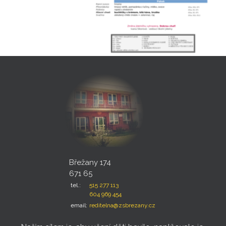
Břežany 174
671 65
tel.:
515 277 113
604 969 454
email:
reditelna@zsbrezany.cz