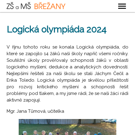
OBECNÉ
Logická olympiáda 2024
ZÁKLADNÍ ŠKOLA
MATEŘSKÁ ŠKOLA
V říjnu tohoto roku se konala Logická olympiáda, do
které se zapojilo 14 žáků naší školy napříč všemi ročníky.
ŠKOLNÍ DRUŽINA
Soutěžní úkoly prověřovaly schopnosti žáků v oblasti
ŠKOLNÍ JÍDELNA
logického myšlení, dedukce a analytických dovedností.
Nejlepšími řešiteli za naši školu se stali Jáchym Čečil a
KONTAKTY
Erika Toledo. Logická olympiáda je skvělou příležitostí
pro rozvoj kritického myšlení a schopnosti řešit
problémy pod tlakem, a my jsme rádi, že se naši žáci rádi
aktivně zapojují.
Mgr. Jana Tůmová, učitelka