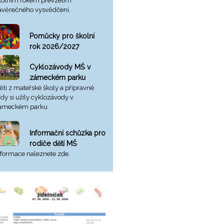
kolním rokem převzetím
ávěrečného vysvědčení.
Pomůcky pro školní
rok 2026/2027
Cyklozávody MŠ v
zámeckém parku
ěti z mateřské školy a přípravné
řídy si užily cyklozávody v
ámeckém parku.
Informační schůzka pro
rodiče dětí MŠ
nformace naleznete zde.