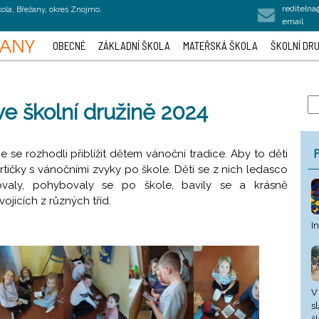
rediteln
kola, Břežany, okres Znojmo,
email
OBECNÉ
ZÁKLADNÍ ŠKOLA
MATEŘSKÁ ŠKOLA
ŠKOLNÍ DRU
ve školní družině 2024
P
e se rozhodli přiblížit dětem vánoční tradice. Aby to děti
artičky s vánočními zvyky po škole. Děti se z nich ledasco
ňovaly, pohybovaly se po škole, bavily se a krásně
jicích z různých tříd.
I
V
s