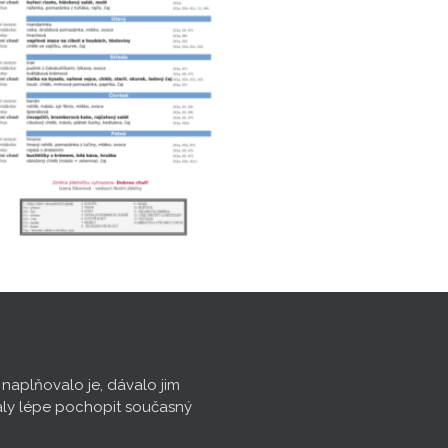
, naplňovalo je, dávalo jim
aly lépe pochopit současný