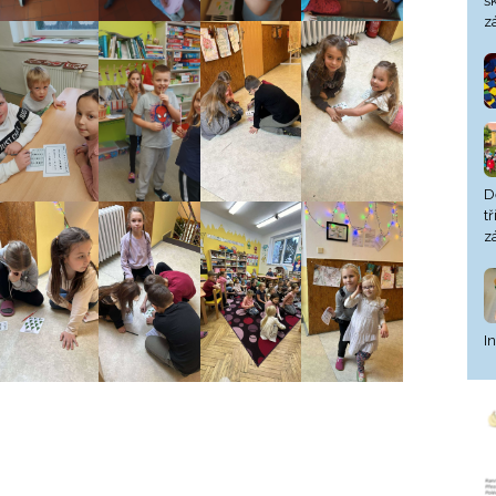
š
z
D
t
z
I