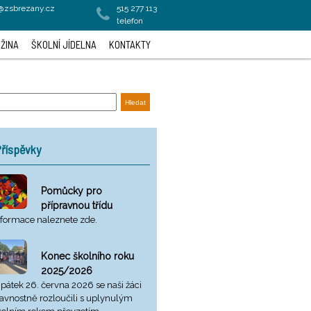
a@zsbrezany.cz
515 277 113
telefon
ŽINA
ŠKOLNÍ JÍDELNA
KONTAKTY
říspěvky
Pomůcky pro
přípravnou třídu
nformace naleznete zde.
Konec školního roku
2025/2026
 pátek 26. června 2026 se naši žáci
lavnostně rozloučili s uplynulým