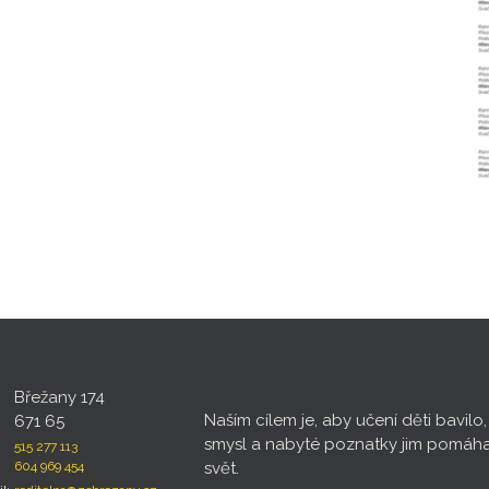
Břežany 174
Naším cílem je, aby učení děti bavilo
671 65
smysl a nabyté poznatky jim pomáh
515 277 113
604 969 454
svět.