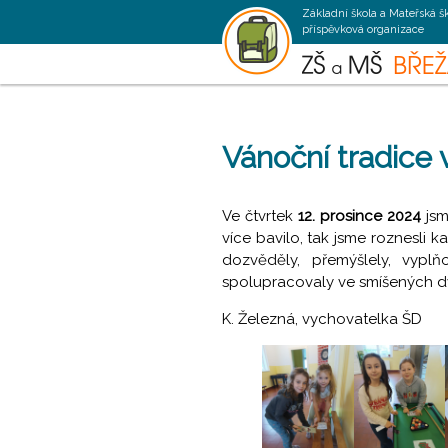
Základní škola a Mateřská š
příspěvková organizace
Vánoční tradice 
Ve čtvrtek
12. prosince 2024
jsm
více bavilo, tak jsme roznesli k
dozvěděly, přemýšlely, vypl
spolupracovaly ve smíšených dvo
K. Železná, vychovatelka ŠD