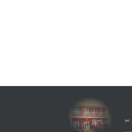
tel.: