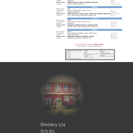
Břežany 174
671 65