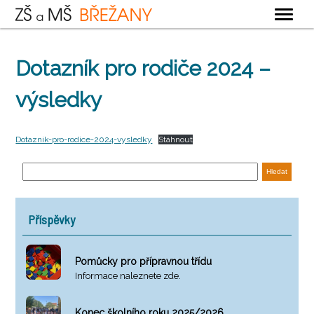
OBECNÉ
Dotazník pro rodiče 2024 –
ZÁKLADNÍ ŠKOLA
výsledky
MATEŘSKÁ ŠKOLA
ŠKOLNÍ DRUŽINA
Dotaznik-pro-rodice-2024-vysledky
Stáhnout
ŠKOLNÍ JÍDELNA
KONTAKTY
Příspěvky
Pomůcky pro přípravnou třídu
Informace naleznete zde.
Konec školního roku 2025/2026