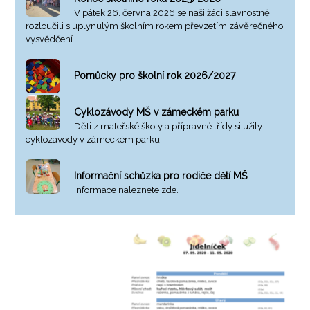
V pátek 26. června 2026 se naši žáci slavnostně
rozloučili s uplynulým školním rokem převzetím závěrečného
vysvědčení.
Pomůcky pro školní rok 2026/2027
Cyklozávody MŠ v zámeckém parku
Děti z mateřské školy a přípravné třídy si užily
cyklozávody v zámeckém parku.
Informační schůzka pro rodiče dětí MŠ
Informace naleznete zde.