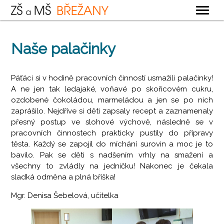
OBECNÉ
Naše palačinky
ZÁKLADNÍ ŠKOLA
MATEŘSKÁ ŠKOLA
Páťáci si v hodině pracovních činností usmažili palačinky!
A ne jen tak ledajaké, voňavé po skořicovém cukru,
ŠKOLNÍ DRUŽINA
ozdobené čokoládou, marmeládou a jen se po nich
ŠKOLNÍ JÍDELNA
zaprášilo. Nejdříve si děti zapsaly recept a zaznamenaly
přesný postup ve slohové výchově, následně se v
KONTAKTY
pracovních činnostech prakticky pustily do přípravy
těsta. Každý se zapojil do míchání surovin a moc je to
bavilo. Pak se děti s nadšením vrhly na smažení a
všechny to zvládly na jedničku! Nakonec je čekala
sladká odměna a plná bříška!
Mgr. Denisa Šebelová, učitelka