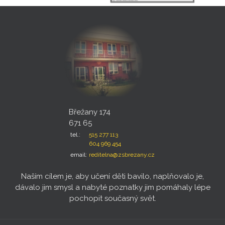
Břežany 174
671 65
tel.:
515 277 113
604 969 454
email:
reditelna@zsbrezany.cz
Naším cílem je, aby učení děti bavilo, naplňovalo je,
dávalo jim smysl a nabyté poznatky jim pomáhaly lépe
pochopit současný svět.