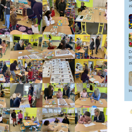
š
z
D
t
z
I