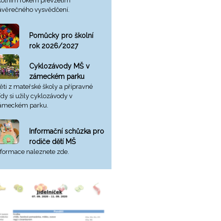
kolním rokem převzetím
ávěrečného vysvědčení.
Pomůcky pro školní
rok 2026/2027
Cyklozávody MŠ v
zámeckém parku
ěti z mateřské školy a přípravné
řídy si užily cyklozávody v
ámeckém parku.
Informační schůzka pro
rodiče dětí MŠ
nformace naleznete zde.