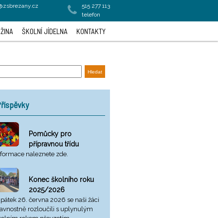
a@zsbrezany.cz
515 277 113
telefon
ŽINA
ŠKOLNÍ JÍDELNA
KONTAKTY
říspěvky
Pomůcky pro
přípravnou třídu
nformace naleznete zde.
Konec školního roku
2025/2026
 pátek 26. června 2026 se naši žáci
lavnostně rozloučili s uplynulým