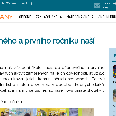
rediteln
kola, Břežany, okres Znojmo,
email
OBECNÉ
ZÁKLADNÍ ŠKOLA
MATEŘSKÁ ŠKOLA
ŠKOLNÍ DRU
ného a prvního ročníku naší
P
na naší základní škole zápis do přípravného a prvního
bavných aktivit zaměřených na jejich dovednosti, ať už šlo
 nebo ukázku jejich komunikačních schopností. Za své
I
tní list a malou pozornost v podobě drobných dárků.
očekávání a my se těšíme, až naše nově přijaté školáky v
ného ročníku
V
s