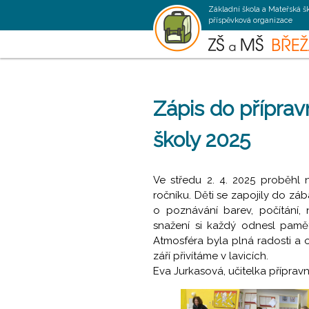
Základní škola a Mateřská š
příspěvková organizace
Zápis do příprav
školy 2025
Ve středu 2. 4. 2025 proběhl 
ročníku. Děti se zapojily do zá
o poznávání barev, počítání,
snažení si každý odnesl pamě
Atmosféra byla plná radosti a 
září přivítáme v lavicích.
Eva Jurkasová, učitelka příprav